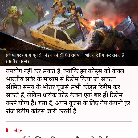
जारी, रिडीम कर पाएं कई गिफ्ट्स
लेखन
May 07, 2024
08:33 am
बिश्वजीत कुमार
क्या है खबर?
फ्री फायर मैक्स
ने 7 मई के लिए रिडीम कोड्स जारी कर दिए
हैं।
फ्री फायर गेम में यूजर्स कोड्स को सीमित समय के भीतर रिडीम कर सकते हैं
(तस्वीर: गरेना)
आज जारी किए गए कोड्स को VPN के जरिये इनका
उपयोग नहीं कर सकते हैं, क्योंकि इन कोड्स को केवल
भारतीय सर्वर के माध्यम से रिडीम किया जा सकता।
सीमित समय के भीतर यूजर्स सभी कोड्स रिडीम कर
सकते हैं, लेकिन प्रत्येक कोड केवल एक बार ही रिडीम
करने योग्य है। बता दें, अपने यूजर्स के लिए गेम कंपनी हर
कोड्स