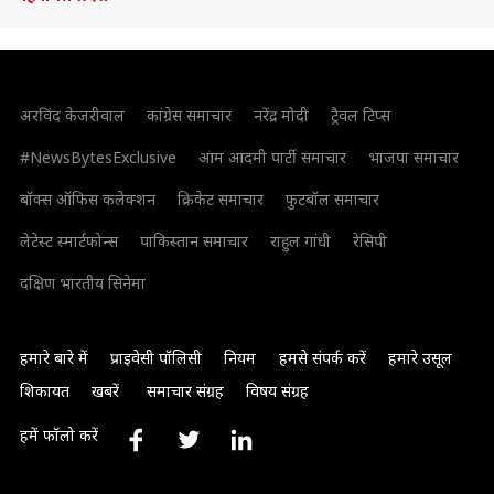
अरविंद केजरीवाल
कांग्रेस समाचार
नरेंद्र मोदी
ट्रैवल टिप्स
#NewsBytesExclusive
आम आदमी पार्टी समाचार
भाजपा समाचार
बॉक्स ऑफिस कलेक्शन
क्रिकेट समाचार
फुटबॉल समाचार
लेटेस्ट स्मार्टफोन्स
पाकिस्तान समाचार
राहुल गांधी
रेसिपी
दक्षिण भारतीय सिनेमा
हमारे बारे में
प्राइवेसी पॉलिसी
नियम
हमसे संपर्क करें
हमारे उसूल
शिकायत
खबरें
समाचार संग्रह
विषय संग्रह
हमें फॉलो करें