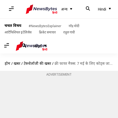
अन्य
Hindi
चर्चित विषय
#NewsBytesExplainer
नरेंद्र मोदी
आर्टिफिशियल इंटेलिजेंस
क्रिकेट समाचार
राहुल गांधी
Hindi
होम
/
खबरें
/
टेक्नोलॉजी की खबरें
/
फ्री फायर मैक्स: 7 मई के लिए कोड्स जारी, रिडीम कर पाएं कई गिफ्ट्स
ADVERTISEMENT