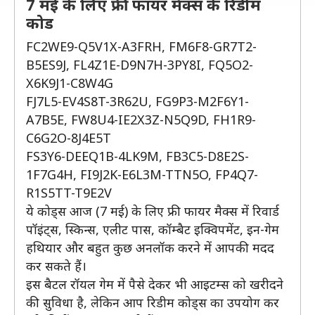
7 मई के लिए फ्री फायर मैक्स के रिडीम
कोड
FC2WE9-Q5V1X-A3FRH, FM6F8-GR7T2-
B5ES9J, FL4Z1E-D9N7H-3PY8I, FQ5O2-
X6K9J1-C8W4G
FJ7L5-EV4S8T-3R62U, FG9P3-M2F6Y1-
A7B5E, FW8U4-IE2X3Z-N5Q9D, FH1R9-
C6G2O-8J4E5T
FS3Y6-DEEQ1B-4LK9M, FB3C5-D8E2S-
1F7G4H, FI9J2K-E6L3M-TTN5O, FP4Q7-
R1S5TT-T9E2V
ये कोड्स आज (7 मई) के लिए फ्री फायर मैक्स में रिवार्ड
पॉइंट्स, स्किन्स, एलीट पास, कॉम्बैट इक्विपमेंट, इन-गेम
हथियार और बहुत कुछ अनलॉक करने में आपकी मदद
कर सकते हैं।
इस बैटल रॉयल गेम में पैसे देकर भी आइटम्स को खरीदने
की सुविधा है, लेकिन आप रिडीम कोड्स का उपयोग कर