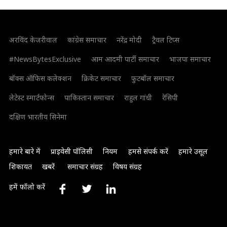
अरविंद केजरीवाल
कांग्रेस समाचार
नरेंद्र मोदी
ट्रैवल टिप्स
#NewsBytesExclusive
आम आदमी पार्टी समाचार
भाजपा समाचार
बॉक्स ऑफिस कलेक्शन
क्रिकेट समाचार
फुटबॉल समाचार
लेटेस्ट स्मार्टफोन्स
पाकिस्तान समाचार
राहुल गांधी
रेसिपी
दक्षिण भारतीय सिनेमा
हमारे बारे में
प्राइवेसी पॉलिसी
नियम
हमसे संपर्क करें
हमारे उसूल
शिकायत
खबरें
समाचार संग्रह
विषय संग्रह
हमें फॉलो करें