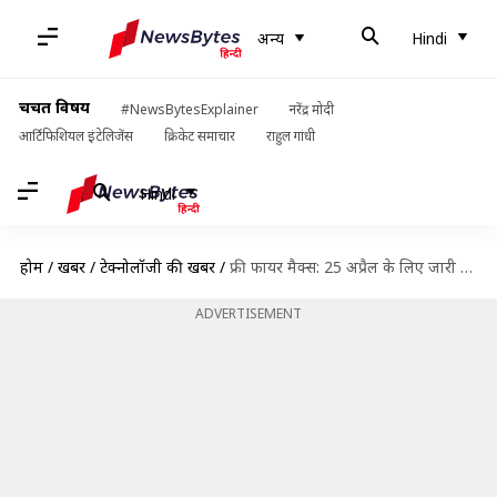
अन्य
Hindi
चर्चित विषय
#NewsBytesExplainer
नरेंद्र मोदी
आर्टिफिशियल इंटेलिजेंस
क्रिकेट समाचार
राहुल गांधी
Hindi
होम
/
खबरें
/
टेक्नोलॉजी की खबरें
/
फ्री फायर मैक्स: 25 अप्रैल के लिए जारी हुए कोड, जानें कैसे करें रिडीम
ADVERTISEMENT