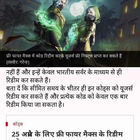
हुए कोड, जानें कैसे करें रिडीम
लेखन
Apr 25, 2024
09:13 am
बिश्वजीत कुमार
क्या है खबर?
फ्री फायर मैक्स
ने यूजर्स को बेहतर गेमिंग अनुभव देने के
लिए आज (25 अप्रैल) के रिडीम कोड्स जारी कर दिए हैं।
फ्री फायर मैक्स में कोड रिडीम करके यूजर्स फ्री गिफ्ट्स प्राप्त कर सकते हैं
(तस्वीर: गरेना)
जारी किए गए कोड्स VPN के जरिए उपयोग करने योग्य
नहीं हैं और इन्हें केवल भारतीय सर्वर के माध्यम से ही
रिडीम कर सकते हैं।
बता दें कि सीमित समय के भीतर ही इन कोड्स को यूजर्स
रिडीम कर सकते हैं और प्रत्येक कोड को केवल एक बार
कोड्स
25 अप्रैल के लिए फ्री फायर मैक्स के रिडीम