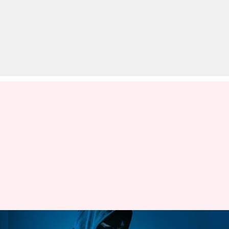
बैंककर्मी बन साइबर जालसाजों ने