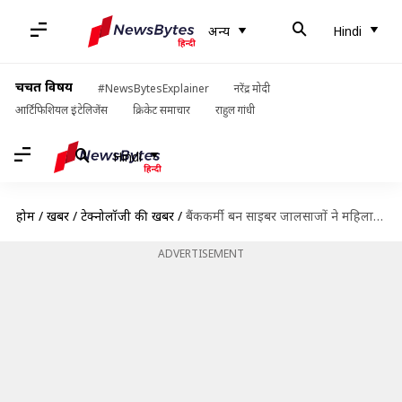
अन्य
Hindi
चर्चित विषय
#NewsBytesExplainer
नरेंद्र मोदी
आर्टिफिशियल इंटेलिजेंस
क्रिकेट समाचार
राहुल गांधी
Hindi
होम
/
खबरें
/
टेक्नोलॉजी की खबरें
/
बैंककर्मी बन साइबर जालसाजों ने महिला डॉक्टर को बनाया अपना शिकार, ठग लिए 5 लाख रुपये
ADVERTISEMENT