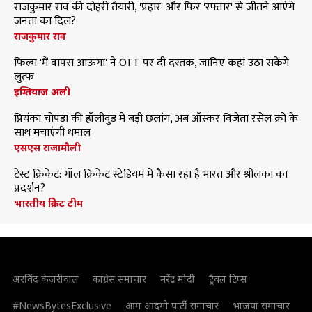
राजकुमार राव की दोहरी तैयारी, 'प्रहार' और फिर 'रफ्तार' से जीतने आएंगे
जनता का दिल?
राजकुमार राव
फिल्म 'मैं वापस आऊंगा' ने OTT पर दी दस्तक, जानिए कहां उठा सकेंगे
लुत्फ
इम्तियाज अली
प्रियंका चोपड़ा की हॉलीवुड में बड़ी छलांग, अब ऑस्कर विजेता रसेल क्रो के
साथ मचाएंगी धमाल
एसएस राजामौली
टेस्ट क्रिकेट: गॉल क्रिकेट स्टेडियम में कैसा रहा है भारत और श्रीलंका का
प्रदर्शन?
भारतीय क्रिकेट टीम
अरविंद केजरीवाल
कांग्रेस समाचार
नरेंद्र मोदी
ट्रैवल टिप्स
#NewsBytesExclusive
आम आदमी पार्टी समाचार
भाजपा समाचार