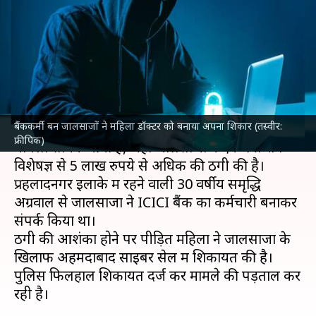
महिला डॉक्टर को बनाया अपना
शिकार, ठग लिए 5 लाख रुपये
लेखन
Jun 28, 2024
01:06 pm
बिश्वजीत कुमार
क्या है खबर?
बैंककर्मी बन जालसाजों ने महिला डॉक्टर को बनाया अपना शिकार (तस्वीर:
गुजरात के
अहमदाबाद
से
साइबर अपराध
का एक नया
फ्रीपिक)
मामला सामने आया है, जहां जालसाजों ने एक स्त्री रोग
विशेषज्ञ से 5 लाख रुपये से अधिक की ठगी की है।
प्रहलादनगर इलाके में रहने वाली 30 वर्षीय समृद्धि
अग्रवाल से जालसाजों ने ICICI बैंक का कर्मचारी बनाकर
संपर्क किया था।
ठगी की आशंका होने पर पीड़ित महिला ने जालसाजों के
खिलाफ अहमदाबाद साइबर सेल में शिकायत की है।
पुलिस फिलहाल शिकायत दर्ज कर मामले की पड़ताल कर