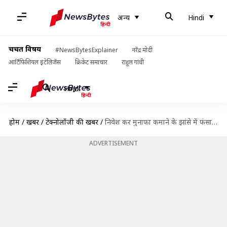
अन्य
Hindi
चर्चित विषय
#NewsBytesExplainer
नरेंद्र मोदी
आर्टिफिशियल इंटेलिजेंस
क्रिकेट समाचार
राहुल गांधी
Hindi
होम
/
खबरें
/
टेक्नोलॉजी की खबरें
/
निवेश कर मुनाफा कमाने के झांसे में फंसा व्यक्ति, जालसाजों ने ठग लिए 27 लाख रुपये
ADVERTISEMENT