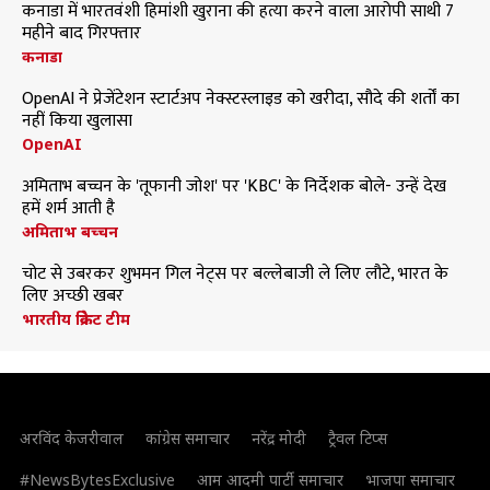
कनाडा में भारतवंशी हिमांशी खुराना की हत्या करने वाला आरोपी साथी 7
महीने बाद गिरफ्तार
कनाडा
OpenAI ने प्रेजेंटेशन स्टार्टअप नेक्स्टस्लाइड को खरीदा, सौदे की शर्तों का
नहीं किया खुलासा
OpenAI
अमिताभ बच्चन के 'तूफानी जोश' पर 'KBC' के निर्देशक बोले- उन्हें देख
हमें शर्म आती है
अमिताभ बच्चन
चोट से उबरकर शुभमन गिल नेट्स पर बल्लेबाजी ले लिए लौटे, भारत के
लिए अच्छी खबर
भारतीय क्रिकेट टीम
अरविंद केजरीवाल
कांग्रेस समाचार
नरेंद्र मोदी
ट्रैवल टिप्स
#NewsBytesExclusive
आम आदमी पार्टी समाचार
भाजपा समाचार