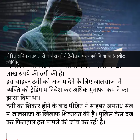
फंसा व्यक्ति, जालसाजों ने ठग लिए
27 लाख रुपये
लेखन
Feb 22, 2024
04:46 pm
बिश्वजीत कुमार
क्या है खबर?
पीड़ित सचिन अग्रवाल से जालसाजों ने टेलीग्राम पर संपर्क किया था (तस्वीर:
चंडीगढ़
से
साइबर अपराध
का एक नया मामला सामने
फ्रीपिक)
आया है, जहां साइबर जालसाजों ने एक व्यक्ति से 27
लाख रुपये की ठगी की है।
इस साइबर ठगी को अंजाम देने के लिए जालसाजों ने
व्यक्ति को ट्रेडिंग में निवेश कर अधिक मुनाफा कमाने का
झांसा दिया था।
ठगी का शिकार होने के बाद पीड़ित ने साइबर अपराध सेल
में जालसाजों के खिलाफ शिकायत की है। पुलिस केस दर्ज