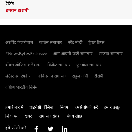
रेटिंग
इमरान हाशमी
अरविंद केजरीवाल
कांग्रेस समाचार
नरेंद्र मोदी
ट्रैवल टिप्स
#NewsBytesExclusive
आम आदमी पार्टी समाचार
भाजपा समाचार
बॉक्स ऑफिस कलेक्शन
क्रिकेट समाचार
फुटबॉल समाचार
लेटेस्ट स्मार्टफोन्स
पाकिस्तान समाचार
राहुल गांधी
रेसिपी
दक्षिण भारतीय सिनेमा
हमारे बारे में
प्राइवेसी पॉलिसी
नियम
हमसे संपर्क करें
हमारे उसूल
शिकायत
खबरें
समाचार संग्रह
विषय संग्रह
हमें फॉलो करें