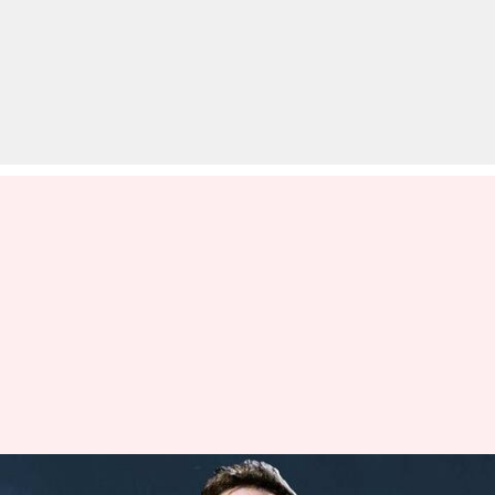
एंड-टू-एंड एनक्रिप्शन से कोका-कोला