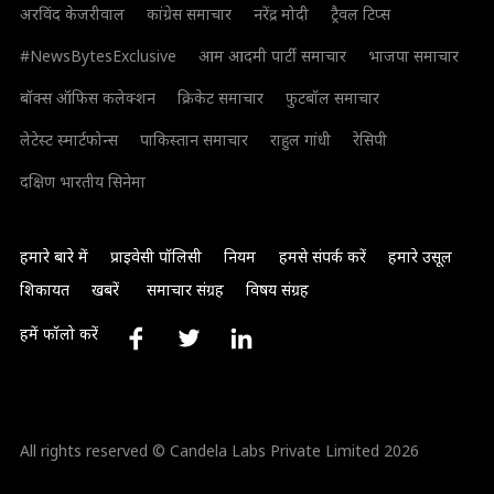
अरविंद केजरीवाल
कांग्रेस समाचार
नरेंद्र मोदी
ट्रैवल टिप्स
#NewsBytesExclusive
आम आदमी पार्टी समाचार
भाजपा समाचार
बॉक्स ऑफिस कलेक्शन
क्रिकेट समाचार
फुटबॉल समाचार
लेटेस्ट स्मार्टफोन्स
पाकिस्तान समाचार
राहुल गांधी
रेसिपी
दक्षिण भारतीय सिनेमा
हमारे बारे में
प्राइवेसी पॉलिसी
नियम
हमसे संपर्क करें
हमारे उसूल
शिकायत
खबरें
समाचार संग्रह
विषय संग्रह
हमें फॉलो करें
All rights reserved © Candela Labs Private Limited 2026