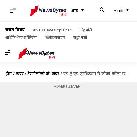
अन्य
Hindi
चर्चित विषय
#NewsBytesExplainer
नरेंद्र मोदी
आर्टिफिशियल इंटेलिजेंस
क्रिकेट समाचार
राहुल गांधी
Hindi
होम
/
खबरें
/
टेक्नोलॉजी की खबरें
/
एंड-टू-एंड एनक्रिप्शन से कोका-कोला खरीदने तक, ट्विटर खरीदने के बाद क्या है मस्क का प्लान?
ADVERTISEMENT