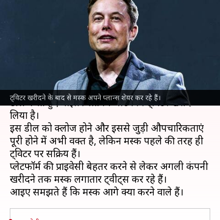
खरीदने तक, ट्विटर खरीदने के बाद
क्या है मस्क का प्लान?
लेखन
Apr 28, 2022
08:48 pm
प्राणेश तिवारी
क्या है खबर?
दुनिया के सबसे अमीर इंसान
एलन मस्क
ने सबसे बड़ी टेक
ट्विटर खरीदने के बाद से मस्क अपने प्लान्स शेयर कर रहे हैं।
डील करते हुए माइक्रोब्लॉगिंग प्लेटफॉर्म ट्विटर खरीद
लिया है।
इस डील को क्लोज होने और इससे जुड़ी औपचारिकताएं
पूरी होने में अभी वक्त है, लेकिन मस्क पहले की तरह ही
ट्विटर पर सक्रिय हैं।
प्लेटफॉर्म की प्राइवेसी बेहतर करने से लेकर अगली कंपनी
खरीदने तक मस्क लगातार ट्वीट्स कर रहे हैं।