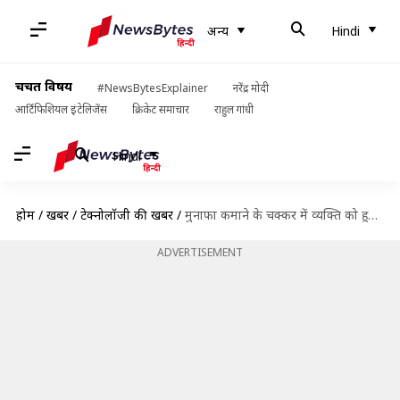
अन्य
Hindi
चर्चित विषय
#NewsBytesExplainer
नरेंद्र मोदी
आर्टिफिशियल इंटेलिजेंस
क्रिकेट समाचार
राहुल गांधी
Hindi
होम
/
खबरें
/
टेक्नोलॉजी की खबरें
/
मुनाफा कमाने के चक्कर में व्यक्ति को हुआ भारी नुकसान, जालसाजों ने ठगे 21 लाख रुपये
ADVERTISEMENT