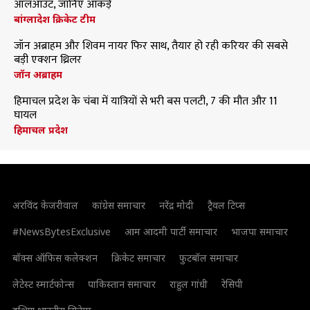
ऑलआउट, जानिए आंकड़े
बांग्लादेश क्रिकेट टीम
जॉन अब्राहम और शिवम नायर फिर साथ, तैयार हो रही करियर की सबसे
बड़ी एक्शन थ्रिलर
जॉन अब्राहम
हिमाचल प्रदेश के चंबा में यात्रियों से भरी बस पलटी, 7 की मौत और 11
घायल
हिमाचल प्रदेश
अरविंद केजरीवाल
कांग्रेस समाचार
नरेंद्र मोदी
ट्रैवल टिप्स
#NewsBytesExclusive
आम आदमी पार्टी समाचार
भाजपा समाचार
बॉक्स ऑफिस कलेक्शन
क्रिकेट समाचार
फुटबॉल समाचार
लेटेस्ट स्मार्टफोन्स
पाकिस्तान समाचार
राहुल गांधी
रेसिपी