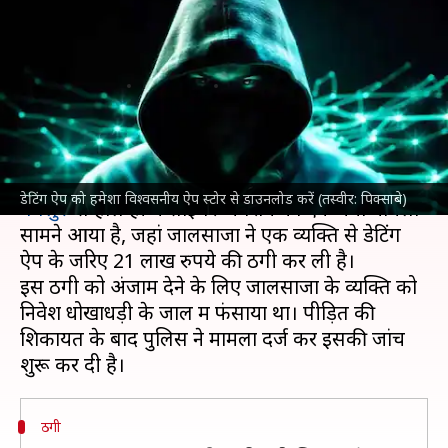
को हुआ भारी नुकसान, जालसाजों ने
ठगे 21 लाख रुपये
लेखन
Oct 09, 2024
02:00 pm
बिश्वजीत कुमार
क्या है खबर?
साइबर अपराध
डेटिंग ऐप को हमेशा विश्वसनीय ऐप स्टोर से डाउनलोड करें (तस्वीर: पिक्साबे)
बेंगलुरु
से हाल ही में साइबर अपराध का एक नया मामला
सामने आया है, जहां जालसाजों ने एक व्यक्ति से डेटिंग
ऐप के जरिए 21 लाख रुपये की ठगी कर ली है।
इस ठगी को अंजाम देने के लिए जालसाजों के व्यक्ति को
निवेश धोखाधड़ी के जाल में फंसाया था। पीड़ित की
शिकायत के बाद पुलिस ने मामला दर्ज कर इसकी जांच
ठगी