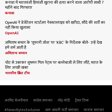
कनाडा में भारतवंशी हिमांशी खुराना की हत्या करने वाला आरोपी साथी 7
महीने बाद गिरफ्तार
कनाडा
OpenAI ने प्रेजेंटेशन स्टार्टअप नेक्स्टस्लाइड को खरीदा, सौदे की शर्तों का
नहीं किया खुलासा
OpenAI
अमिताभ बच्चन के 'तूफानी जोश' पर 'KBC' के निर्देशक बोले- उन्हें देख
हमें शर्म आती है
अमिताभ बच्चन
चोट से उबरकर शुभमन गिल नेट्स पर बल्लेबाजी ले लिए लौटे, भारत के
लिए अच्छी खबर
भारतीय क्रिकेट टीम
अरविंद केजरीवाल
कांग्रेस समाचार
नरेंद्र मोदी
ट्रैवल टिप्स
#NewsBytesExclusive
आम आदमी पार्टी समाचार
भाजपा समाचार