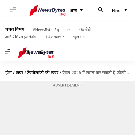
अन्य
Hindi
चर्चित विषय
#NewsBytesExplainer
नरेंद्र मोदी
आर्टिफिशियल इंटेलिजेंस
क्रिकेट समाचार
राहुल गांधी
Hindi
होम
/
खबरें
/
टेक्नोलॉजी की खबरें
/
ऐपल 2026 में लॉन्च कर सकती है फोल्डेबल डिस्प्ले वाला मैकबुक, मिलेंगे 2 मॉडल
ADVERTISEMENT