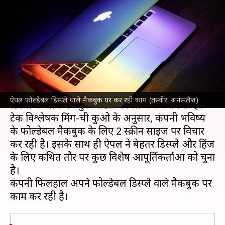
फोल्डेबल डिस्प्ले वाला मैकबुक,
मिलेंगे 2 मॉडल
लेखन
May 24, 2024
01:13 pm
बिश्वजीत कुमार
क्या है खबर?
टेक दिग्गज कंपनी
ऐपल
आने वाले साल में फोल्डेबल
ऐपल फोल्डेबल डिस्प्ले वाले मैकबुक पर कर रही काम (तस्वीर: अनस्प्लैश)
डिस्प्ले के साथ मैकबुक मॉडल को लॉन्च कर सकती है।
टेक विश्लेषक मिंग-ची कुओ के अनुसार, कंपनी भविष्य
के फोल्डेबल मैकबुक के लिए 2 स्क्रीन साइज पर विचार
कर रही है। इसके साथ ही ऐपल ने बेहतर डिस्प्ले और हिंज
के लिए कथित तौर पर कुछ विशेष आपूर्तिकर्ताओं को चुना
है।
कंपनी फिलहाल अपने फोल्डेबल डिस्प्ले वाले मैकबुक पर