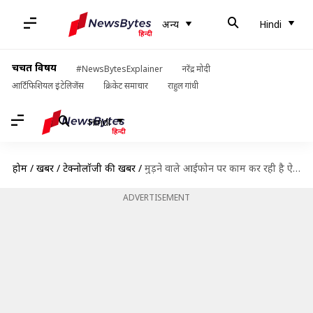
अन्य
Hindi
चर्चित विषय
#NewsBytesExplainer
नरेंद्र मोदी
आर्टिफिशियल इंटेलिजेंस
क्रिकेट समाचार
राहुल गांधी
Hindi
होम
/
खबरें
/
टेक्नोलॉजी की खबरें
/
मुड़ने वाले आईफोन पर काम कर रही है ऐपल, सामने आए लीक्स
ADVERTISEMENT