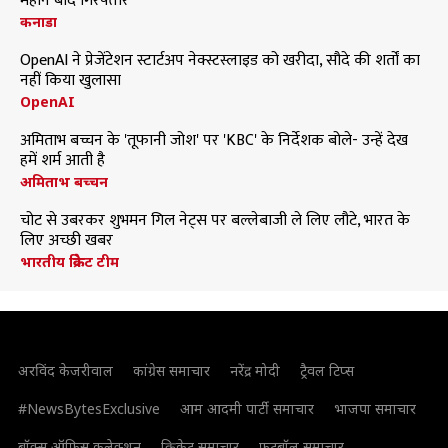
महीने बाद गिरफ्तार
कनाडा
OpenAI ने प्रेजेंटेशन स्टार्टअप नेक्स्टस्लाइड को खरीदा, सौदे की शर्तों का
नहीं किया खुलासा
OpenAI
अमिताभ बच्चन के 'तूफानी जोश' पर 'KBC' के निर्देशक बोले- उन्हें देख
हमें शर्म आती है
अमिताभ बच्चन
चोट से उबरकर शुभमन गिल नेट्स पर बल्लेबाजी ले लिए लौटे, भारत के
लिए अच्छी खबर
भारतीय क्रिकेट टीम
अरविंद केजरीवाल
कांग्रेस समाचार
नरेंद्र मोदी
ट्रैवल टिप्स
#NewsBytesExclusive
आम आदमी पार्टी समाचार
भाजपा समाचार
बॉक्स ऑफिस कलेक्शन
क्रिकेट समाचार
फुटबॉल समाचार