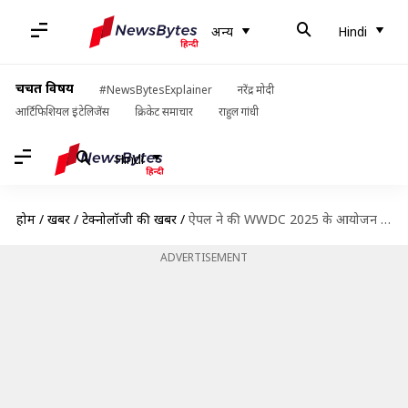
अन्य
Hindi
चर्चित विषय
#NewsBytesExplainer
नरेंद्र मोदी
आर्टिफिशियल इंटेलिजेंस
क्रिकेट समाचार
राहुल गांधी
Hindi
होम
/
खबरें
/
टेक्नोलॉजी की खबरें
/
ऐपल ने की WWDC 2025 के आयोजन की घोषणा, जानिए कहां देख सकेंगे
ADVERTISEMENT