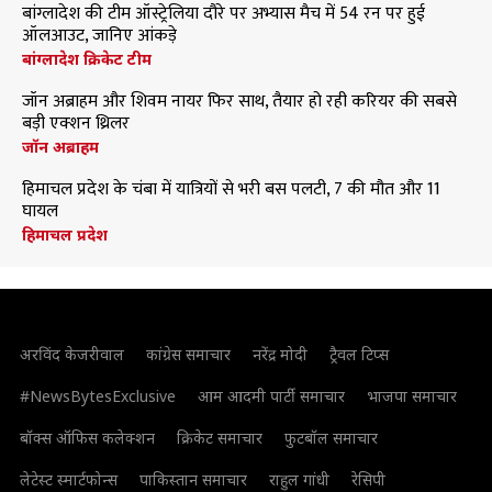
बांग्लादेश की टीम ऑस्ट्रेलिया दौरे पर अभ्यास मैच में 54 रन पर हुई
ऑलआउट, जानिए आंकड़े
बांग्लादेश क्रिकेट टीम
जॉन अब्राहम और शिवम नायर फिर साथ, तैयार हो रही करियर की सबसे
बड़ी एक्शन थ्रिलर
जॉन अब्राहम
हिमाचल प्रदेश के चंबा में यात्रियों से भरी बस पलटी, 7 की मौत और 11
घायल
हिमाचल प्रदेश
अरविंद केजरीवाल
कांग्रेस समाचार
नरेंद्र मोदी
ट्रैवल टिप्स
#NewsBytesExclusive
आम आदमी पार्टी समाचार
भाजपा समाचार
बॉक्स ऑफिस कलेक्शन
क्रिकेट समाचार
फुटबॉल समाचार
लेटेस्ट स्मार्टफोन्स
पाकिस्तान समाचार
राहुल गांधी
रेसिपी