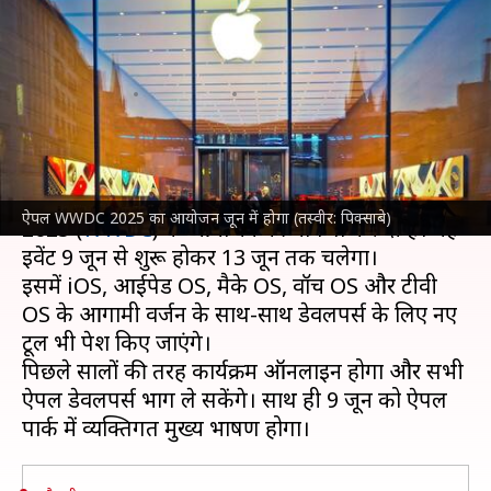
आयोजन की घोषणा, जानिए कहां
देख सकेंगे
लेखन
Mar 26, 2025
11:42 am
दिनेश चंद शर्मा
क्या है खबर?
टेक कंपनी
ऐपल
ने वार्षिक वर्ल्डवाइड डेवलपर्स कॉन्फ्रेंस
ऐपल WWDC 2025 का आयोजन जून में होगा (तस्वीर: पिक्साबे)
2025 (
WWDC
) के आयोजन की घोषणा कर दी है। यह
इवेंट 9 जून से शुरू होकर 13 जून तक चलेगा।
इसमें iOS, आईपेड OS, मैके OS, वॉच OS और टीवी
OS के आगामी वर्जन के साथ-साथ डेवलपर्स के लिए नए
टूल भी पेश किए जाएंगे।
पिछले सालों की तरह कार्यक्रम ऑनलाइन होगा और सभी
ऐपल डेवलपर्स भाग ले सकेंगे। साथ ही 9 जून को ऐपल