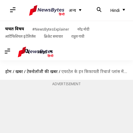
अन्य
Hindi
चर्चित विषय
#NewsBytesExplainer
नरेंद्र मोदी
आर्टिफिशियल इंटेलिजेंस
क्रिकेट समाचार
राहुल गांधी
Hindi
होम
/
खबरें
/
टेक्नोलॉजी की खबरें
/
एयरटेल के इन किफायती रिचार्ज प्लांस में पाए रोजाना 3GB तक डाटा, कॉल और अन्य लाभ
ADVERTISEMENT