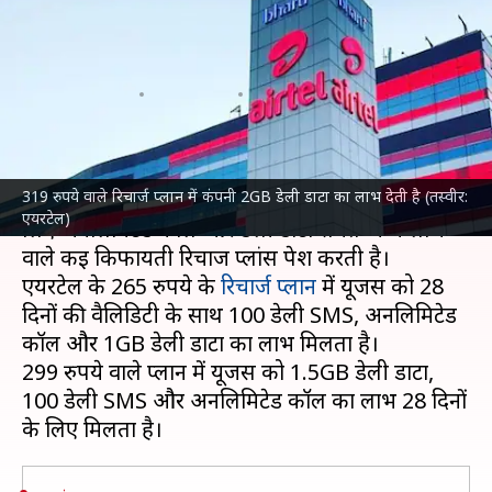
प्लांस में पाए रोजाना 3GB तक डाटा,
कॉल और अन्य लाभ
लेखन
Aug 28, 2023
09:25 am
बिश्वजीत कुमार
क्या है खबर?
319 रुपये वाले रिचार्ज प्लान में कंपनी 2GB डेली डाटा का लाभ देती है (तस्वीर:
टेलीकॉम दिग्गज कंपनी
भारती एयरटेल
अपने यूजर्स के
एयरटेल)
लिए अनलिमिटेड कॉल और डेली डाटा समेत अन्य लाभ
वाले कई किफायती रिचार्ज प्लांस पेश करती है।
एयरटेल के 265 रुपये के
रिचार्ज प्लान
में यूजर्स को 28
दिनों की वैलिडिटी के साथ 100 डेली SMS, अनलिमिटेड
कॉल और 1GB डेली डाटा का लाभ मिलता है।
299 रुपये वाले प्लान में यूजर्स को 1.5GB डेली डाटा,
100 डेली SMS और अनलिमिटेड कॉल का लाभ 28 दिनों