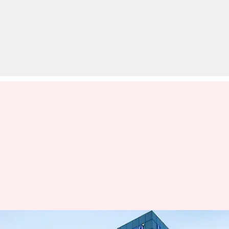
एयरटेल के इन किफायती रिचार्ज