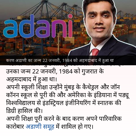
ने कंपनी को नई ऊंचाईयों तक
पहुंचाया, जानिए उनकी संपत्ति
लेखन
May 02, 2023
05:30 pm
बिश्वजीत कुमार
क्या है खबर?
अडाणी पोर्ट्स के CEO और
गौतम अडाणी
के बेटे करण
करण अडाणी का जन्म 22 जनवरी, 1984 को अहमदाबाद में हुआ था
अडाणी भारत के कुछ प्रसिद्ध उद्योगपतियों में से एक हैं।
उनका जन्म 22 जनवरी, 1984 को गुजरात के
अहमदाबाद में हुआ था।
अपनी स्कूली शिक्षा उन्होंने मुंबई के कैथेड्रल और जॉन
कॉनन स्कूल से पूरी की और अमेरिका के इंडियाना में पर्ड्यू
विश्वविद्यालय से इंडस्ट्रियल इंजीनियरिंग में स्नातक की
डिग्री हासिल की।
अपनी शिक्षा पूरी करने के बाद करण अपने पारिवारिक
कारोबार
अडाणी समूह