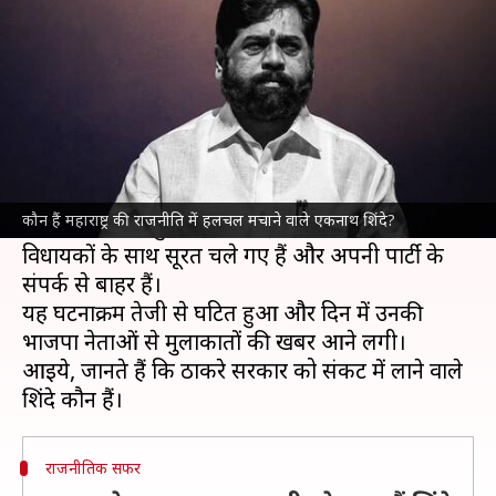
हलचल मचाने वाले एकनाथ शिंदे?
लेखन
Jun 21, 2022
06:52 pm
प्रमोद कुमार
क्या है खबर?
शिवसेना नेता और उद्धव ठाकरे के मंत्री
एकनाथ शिंदे
के
एक कदम ने महाराष्ट्र सरकार पर संकट खड़ा कर दिया है।
कौन हैं महाराष्ट्र की राजनीति में हलचल मचाने वाले एकनाथ शिंदे?
दरअसल, आज सुबह खबर आई कि शिंदे अपने करीबी
विधायकों के साथ सूरत चले गए हैं और अपनी पार्टी के
संपर्क से बाहर हैं।
यह घटनाक्रम तेजी से घटित हुआ और दिन में उनकी
भाजपा नेताओं से मुलाकातों की खबर आने लगी।
आइये, जानते हैं कि ठाकरे सरकार को संकट में लाने वाले
राजनीतिक सफर