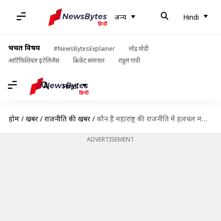
अन्य
Hindi
चर्चित विषय
#NewsBytesExplainer
नरेंद्र मोदी
आर्टिफिशियल इंटेलिजेंस
क्रिकेट समाचार
राहुल गांधी
Hindi
होम
/
खबरें
/
राजनीति की खबरें
/
कौन हैं महाराष्ट्र की राजनीति में हलचल मचाने वाले एकनाथ शिंदे?
ADVERTISEMENT