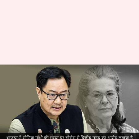
#NewsBytesExplainer: सोनिया
गांधी का जॉर्ज सोरोस से जुड़े संगठन
से कथित संबंधों का मामला क्या है?
लेखन
Dec 09, 2024
01:50 pm
आबिद खान
क्या है खबर?
भाजपा
ने कांग्रेस की पूर्व अध्यक्ष
सोनिया गांधी
पर बड़ा
भाजपा ने सोनिया गांधी की संस्था पर सोरोस से वित्तीय मदद का आरोप लगाया है