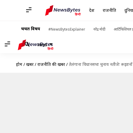
देश
राजनीति
दुनिय
चर्चित विषय
#NewsBytesExplainer
नरेंद्र मोदी
आर्टिफिशियल इ
Hindi
होम
/
खबरें
/
राजनीति की खबरें
/
तेलंगाना विधानसभा चुनाव नतीजेः रूझानों