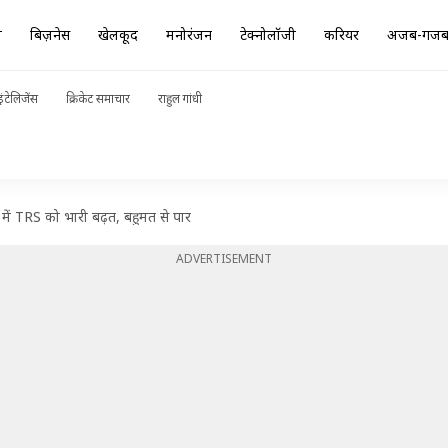
ा
बिज़नेस
खेलकूद
मनोरंजन
टेक्नोलॉजी
करियर
अजब-गज
ंटेलिजेंस
क्रिकेट समाचार
राहुल गांधी
 में TRS को भारी बढ़त, बहुमत से पार
ADVERTISEMENT