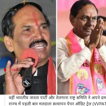
तेलंगाना विधानसभा चुनाव नतीजेः रूझान
लेखन
Dec 11, 2018
11:05 am
प्रमोद कुमार
क्या है खबर?
तेलंगाना में मतगणना शुरू हो गई है। शुरुआती रूझानों में सत्
राज्य में TRS 85, कांग्रेस गठबंधन 24, भाजपा 2 और अन्य 
राज्य बनने के बाद तेलंगाना में दूसरा विधानसभा चुनाव है।
गठबंधन
कांग्रेस और TDP का गठबंधन
तेलंगाना में आज कुल 1,821 उम्मीदवारों के राजनीतिक किस्मत का
राज्य में कांग्रेस ने तेलुगू देशम पार्टी (TDP), तेलंगाना जन
वहीं भारतीय जनता पार्टी और तेलंगाना राष्ट्र समिति ने अपने द
राज्य में पहली बार मतदाता सत्यापन पेपर ऑडिट ट्रेल (VVPA