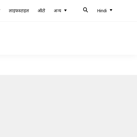
ब
लाइफस्टाइल
ऑटो
अन्य
Hindi