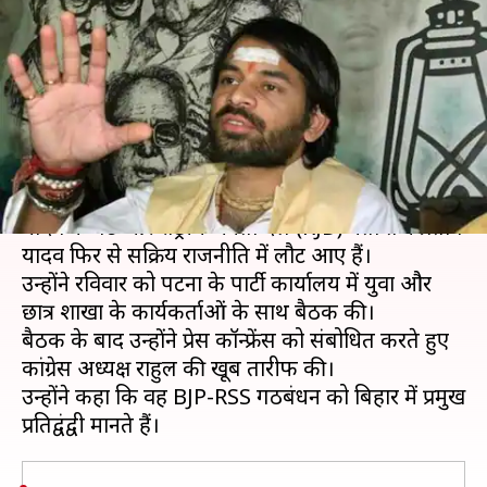
प्रताप यादव, तेजस्वी को 'अर्जुन' तो
खुद को बताया 'श्रीकृष्ण'
लेखन
Dec 17, 2018
02:21 pm
प्रमोद कुमार
क्या है खबर?
पिछले कुछ समय से राजनीति से दूर चल रहे लालू प्रसाद
यादव के बेटे और राष्ट्रीय जनता दल (RJD) नेता तेज प्रताप
यादव फिर से सक्रिय राजनीति में लौट आए हैं।
उन्होंने रविवार को पटना के पार्टी कार्यालय में युवा और
छात्र शाखा के कार्यकर्ताओं के साथ बैठक की।
बैठक के बाद उन्होंने प्रेस कॉन्फ्रेंस को संबोधित करते हुए
कांग्रेस अध्यक्ष राहुल की खूब तारीफ की।
उन्होंने कहा कि वह BJP-RSS गठबंधन को बिहार में प्रमुख