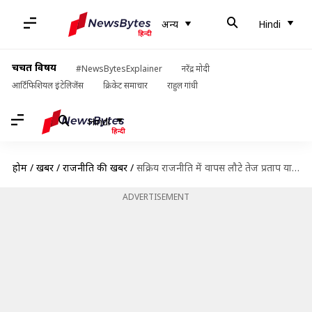
अन्य
Hindi
चर्चित विषय
#NewsBytesExplainer
नरेंद्र मोदी
आर्टिफिशियल इंटेलिजेंस
क्रिकेट समाचार
राहुल गांधी
Hindi
होम
/
खबरें
/
राजनीति की खबरें
/
सक्रिय राजनीति में वापस लौटे तेज प्रताप यादव, तेजस्वी को 'अर्जुन' तो खुद को बताया 'श्रीकृष्ण'
ADVERTISEMENT