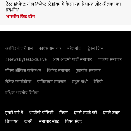
टेस्ट क्रिकेट: गॉल क्रिकेट स्टेडियम में कैसा रहा है भारत और श्रीलंका का
प्रदर्शन?
भारतीय क्रिकेट टीम
अरविंद केजरीवाल
कांग्रेस समाचार
नरेंद्र मोदी
ट्रैवल टिप्स
#NewsBytesExclusive
आम आदमी पार्टी समाचार
भाजपा समाचार
बॉक्स ऑफिस कलेक्शन
क्रिकेट समाचार
फुटबॉल समाचार
लेटेस्ट स्मार्टफोन्स
पाकिस्तान समाचार
राहुल गांधी
रेसिपी
दक्षिण भारतीय सिनेमा
हमारे बारे में
प्राइवेसी पॉलिसी
नियम
हमसे संपर्क करें
हमारे उसूल
शिकायत
खबरें
समाचार संग्रह
विषय संग्रह