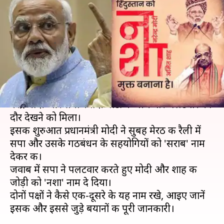
'सराब' के जवाब में सपा ने मोदी-शाह
को बताया 'नशा'
लेखन
Mar 28, 2019
06:53 pm
मुकुल तोमर
क्या है खबर?
लोकसभा चुनाव की गरमागरमी में गुरुवार को प्रधानमंत्री
नरेंद्र मोदी और समाजवादी पार्टी के बीच वार-पलटवार का
दौर देखने को मिला।
इसकी शुरुआत प्रधानमंत्री मोदी ने सुबह मेरठ की रैली में
सपा और उसके गठबंधन के सहयोगियों को 'सराब' नाम
देकर की।
जवाब में सपा ने पलटवार करते हुए मोदी और शाह की
जोड़ी को 'नशा' नाम दे दिया।
दोनों पक्षों ने कैसे एक-दूसरे के यह नाम रखे, आइए जानें