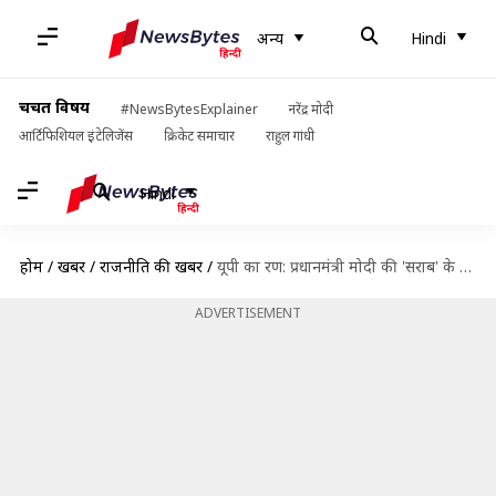
अन्य
Hindi
चर्चित विषय
#NewsBytesExplainer
नरेंद्र मोदी
आर्टिफिशियल इंटेलिजेंस
क्रिकेट समाचार
राहुल गांधी
Hindi
होम
/
खबरें
/
राजनीति की खबरें
/
यूपी का रण: प्रधानमंत्री मोदी की 'सराब' के जवाब में सपा ने मोदी-शाह को बताया 'नशा'
ADVERTISEMENT