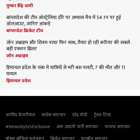
पुष्कर सिंह धामी
बांग्लादेश की टीम ऑस्ट्रेलिया दौरे पर अभ्यास मैच में 54 रन पर हुई
ऑलआउट, जानिए आंकड़े
बांग्लादेश क्रिकेट टीम
जॉन अब्राहम और शिवम नायर फिर साथ, तैयार हो रही करियर की सबसे
बड़ी एक्शन थ्रिलर
जॉन अब्राहम
हिमाचल प्रदेश के चंबा में यात्रियों से भरी बस पलटी, 7 की मौत और 11
घायल
हिमाचल प्रदेश
अरविंद केजरीवाल
कांग्रेस समाचार
नरेंद्र मोदी
ट्रैवल टिप्स
#NewsBytesExclusive
आम आदमी पार्टी समाचार
भाजपा समाचार
बॉक्स ऑफिस कलेक्शन
क्रिकेट समाचार
फुटबॉल समाचार