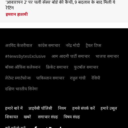
'आवारापन 2' पर चली सेंसर बोर्ड की कैंची, 9 बदलाव के बाद मिली ये
रेटिंग
इमरान हाशमी
अरविंद केजरीवाल
कांग्रेस समाचार
नरेंद्र मोदी
ट्रैवल टिप्स
#NewsBytesExclusive
आम आदमी पार्टी समाचार
भाजपा समाचार
बॉक्स ऑफिस कलेक्शन
क्रिकेट समाचार
फुटबॉल समाचार
लेटेस्ट स्मार्टफोन्स
पाकिस्तान समाचार
राहुल गांधी
रेसिपी
दक्षिण भारतीय सिनेमा
हमारे बारे में
प्राइवेसी पॉलिसी
नियम
हमसे संपर्क करें
हमारे उसूल
शिकायत
खबरें
समाचार संग्रह
विषय संग्रह