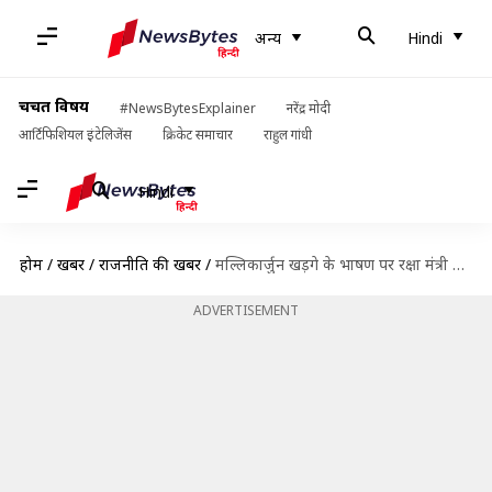
अन्य
Hindi
चर्चित विषय
#NewsBytesExplainer
नरेंद्र मोदी
आर्टिफिशियल इंटेलिजेंस
क्रिकेट समाचार
राहुल गांधी
Hindi
होम
/
खबरें
/
राजनीति की खबरें
/
मल्लिकार्जुन खड़गे के भाषण पर रक्षा मंत्री राजनाथ सिंह का निशाना, बोले- 125 साल जीवित रहें
ADVERTISEMENT