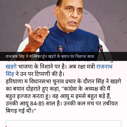
मंत्री राजनाथ सिंह का निशाना, बोले-
125 साल जीवित रहें
लेखन
Sep 30, 2024
05:35 pm
गजेंद्र
क्या है खबर?
जम्मू-कश्मीर के कठुआ में विधानसभा चुनाव प्रचार के
राजनाथ सिंह ने मल्लिकार्जुन खड़गे के बयान पर निशाना साधा
दौरान दिए भाषण को लेकर कांग्रेस अध्यक्ष
मल्लिकार्जुन
खड़गे
भाजपा के निशाने पर है। अब रक्षा मंत्री
राजनाथ
सिंह
ने उन पर टिप्पणी की है।
हरियाणा में विधानसभा चुनाव प्रचार के दौरान सिंह ने खड़गे
का बयान दोहराते हुए कहा, "कांग्रेस के अध्यक्ष की मैं
बहुत इज्जत करता हूं। वह आयु में हमसे बहुत बड़े हैं,
उनकी आयु 84-85 साल है। उनकी कल मंच पर तबीयत