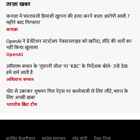
ताज़ा खबरें
कनाडा में भारतवंशी हिमांशी खुराना की हत्या करने वाला आरोपी साथी 7
महीने बाद गिरफ्तार
कनाडा
OpenAI ने प्रेजेंटेशन स्टार्टअप नेक्स्टस्लाइड को खरीदा, सौदे की शर्तों का
नहीं किया खुलासा
OpenAI
अमिताभ बच्चन के 'तूफानी जोश' पर 'KBC' के निर्देशक बोले- उन्हें देख
हमें शर्म आती है
अमिताभ बच्चन
चोट से उबरकर शुभमन गिल नेट्स पर बल्लेबाजी ले लिए लौटे, भारत के
लिए अच्छी खबर
भारतीय क्रिकेट टीम
अरविंद केजरीवाल
कांग्रेस समाचार
नरेंद्र मोदी
ट्रैवल टिप्स