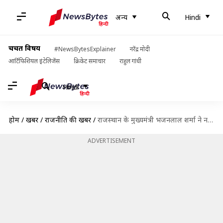
अन्य
Hindi
चर्चित विषय
#NewsBytesExplainer
नरेंद्र मोदी
आर्टिफिशियल इंटेलिजेंस
क्रिकेट समाचार
राहुल गांधी
Hindi
होम
/
खबरें
/
राजनीति की खबरें
/
राजस्थान के मुख्यमंत्री भजनलाल शर्मा ने नरेंद्र मोदी को बताया पसंदीदा अभिनेता, कांग्रेस-AAP उड़ा रही मजाक
ADVERTISEMENT