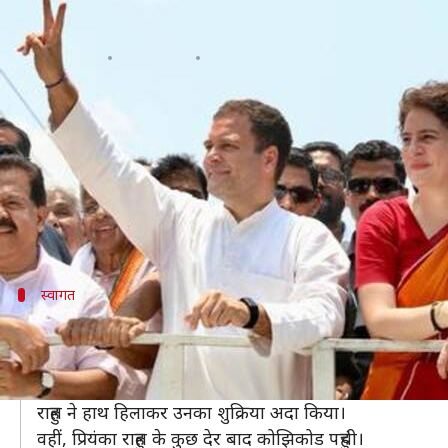
राहुल गांधी ने वायनाड सीट से दाखिल क
लेखन
Apr 04, 2019
03:01 pm
मुकुल तोमर
क्या है खबर?
कांग्रेस अध्यक्ष राहुल गांधी ने आज केरल की
वायनाड लोकसभा
राहुल के साथ उनकी बहन और कांग्रेस महासचिव प्रियंका गांधी
बता दें कि यह पहली बार है जब राहुल उत्तर प्रदेश के अमेठी से
स्वागत
समर्थकों ने किया राहुल का जोरदार स्वागत
राहुल गांधी बुधवार को ही कोझिकोड पहुंच गए थे, जहां सैकड़ों पार
कांग्रेस और उसकी सहयोगी इंडियन यूनियन मुस्लिम लीग के झंडे 
राहुल ने हाथ हिलाकर उनका शुक्रिया अदा किया।
वहीं, प्रियंका राहुल के कुछ देर बाद कोझिकोड पहुंची।