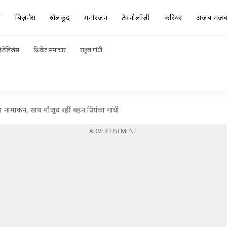
ा
बिज़नेस
खेलकूद
मनोरंजन
टेक्नोलॉजी
करियर
अजब-गज
ंटेलिजेंस
क्रिकेट समाचार
राहुल गांधी
 नामांकन, साथ मौजूद रहीं बहन प्रियंका गांधी
ADVERTISEMENT