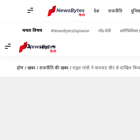
देश
राजनीति
दुनिय
चर्चित विषय
#NewsBytesExplainer
नरेंद्र मोदी
आर्टिफिशियल इ
Hindi
होम
/
खबरें
/
राजनीति की खबरें
/
राहुल गांधी ने वायनाड सीट से दाखिल किया