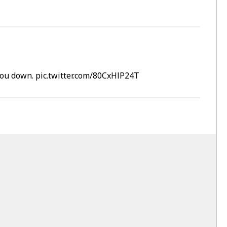
 you down.
pic.twitter.com/80CxHlP24T