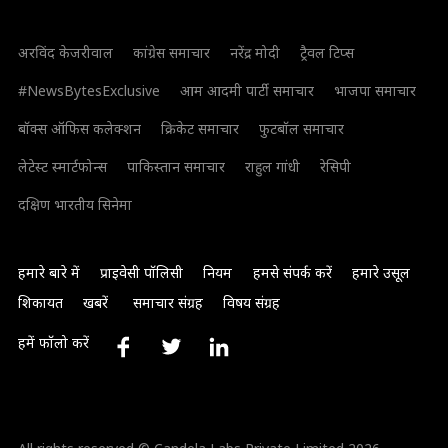
अरविंद केजरीवाल
कांग्रेस समाचार
नरेंद्र मोदी
ट्रैवल टिप्स
#NewsBytesExclusive
आम आदमी पार्टी समाचार
भाजपा समाचार
बॉक्स ऑफिस कलेक्शन
क्रिकेट समाचार
फुटबॉल समाचार
लेटेस्ट स्मार्टफोन्स
पाकिस्तान समाचार
राहुल गांधी
रेसिपी
दक्षिण भारतीय सिनेमा
हमारे बारे में
प्राइवेसी पॉलिसी
नियम
हमसे संपर्क करें
हमारे उसूल
शिकायत
खबरें
समाचार संग्रह
विषय संग्रह
हमें फॉलो करें