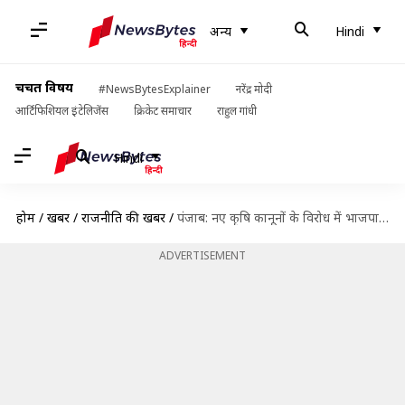
अन्य
Hindi
चर्चित विषय
#NewsBytesExplainer
नरेंद्र मोदी
आर्टिफिशियल इंटेलिजेंस
क्रिकेट समाचार
राहुल गांधी
Hindi
होम
/
खबरें
/
राजनीति की खबरें
/
पंजाब: नए कृषि कानूनों के विरोध में भाजपा महामंत्री ने दिया इस्तीफा
ADVERTISEMENT