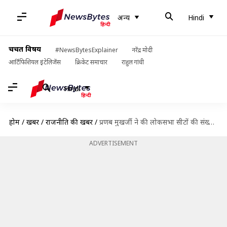
अन्य
Hindi
चर्चित विषय
#NewsBytesExplainer
नरेंद्र मोदी
आर्टिफिशियल इंटेलिजेंस
क्रिकेट समाचार
राहुल गांधी
Hindi
होम
/
खबरें
/
राजनीति की खबरें
/
प्रणब मुखर्जी ने की लोकसभा सीटों की संख्या 1,000 करने की वकालत, जनसंख्या को बनाया आधार
ADVERTISEMENT