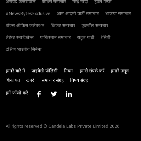
अरविंद केजरीवाल
कांग्रेस समाचार
नरेंद्र मोदी
ट्रैवल टिप्स
#NewsBytesExclusive
आम आदमी पार्टी समाचार
भाजपा समाचार
बॉक्स ऑफिस कलेक्शन
क्रिकेट समाचार
फुटबॉल समाचार
लेटेस्ट स्मार्टफोन्स
पाकिस्तान समाचार
राहुल गांधी
रेसिपी
दक्षिण भारतीय सिनेमा
हमारे बारे में
प्राइवेसी पॉलिसी
नियम
हमसे संपर्क करें
हमारे उसूल
शिकायत
खबरें
समाचार संग्रह
विषय संग्रह
हमें फॉलो करें
All rights reserved © Candela Labs Private Limited 2026