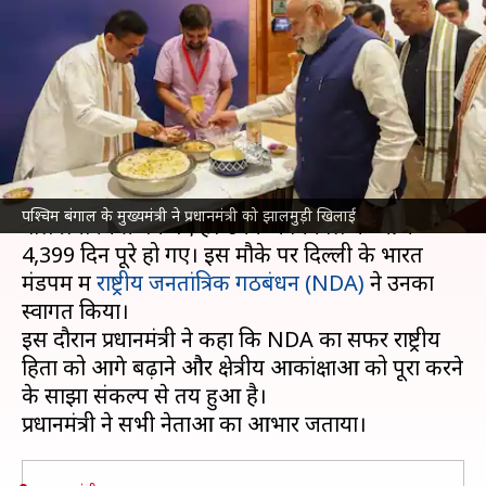
तक पद पर रहना मेरा सौभाग्य, ये पूरे
NDA की उपलब्धि
लेखन
Jun 10, 2026
07:49 pm
आबिद खान
क्या है खबर?
नरेंद्र मोदी
देश के सबसे लंबे समय तक लगातार सेवा देने
पश्चिम बंगाल के मुख्यमंत्री ने प्रधानमंत्री को झालमुड़ी खिलाई
वाले प्रधानमंत्री बन गए हैं। उनके कार्यकाल के आज
4,399 दिन पूरे हो गए। इस मौके पर दिल्ली के भारत
मंडपम में
राष्ट्रीय जनतांत्रिक गठबंधन (NDA)
ने उनका
स्वागत किया।
इस दौरान प्रधानमंत्री ने कहा कि NDA का सफर राष्ट्रीय
हितों को आगे बढ़ाने और क्षेत्रीय आकांक्षाओं को पूरा करने
के साझा संकल्प से तय हुआ है।