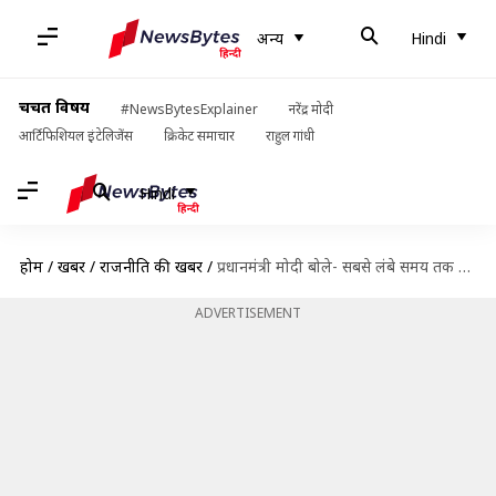
अन्य
Hindi
चर्चित विषय
#NewsBytesExplainer
नरेंद्र मोदी
आर्टिफिशियल इंटेलिजेंस
क्रिकेट समाचार
राहुल गांधी
Hindi
होम
/
खबरें
/
राजनीति की खबरें
/
प्रधानमंत्री मोदी बोले- सबसे लंबे समय तक पद पर रहना मेरा सौभाग्य, ये पूरे NDA की उपलब्धि
ADVERTISEMENT