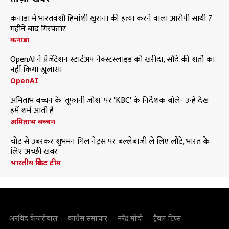
कनाडा में भारतवंशी हिमांशी खुराना की हत्या करने वाला आरोपी साथी 7
महीने बाद गिरफ्तार
कनाडा
OpenAI ने प्रेजेंटेशन स्टार्टअप नेक्स्टस्लाइड को खरीदा, सौदे की शर्तों का
नहीं किया खुलासा
OpenAI
अमिताभ बच्चन के 'तूफानी जोश' पर 'KBC' के निर्देशक बोले- उन्हें देख
हमें शर्म आती है
अमिताभ बच्चन
चोट से उबरकर शुभमन गिल नेट्स पर बल्लेबाजी ले लिए लौटे, भारत के
लिए अच्छी खबर
भारतीय क्रिकेट टीम
अरविंद केजरीवाल
कांग्रेस समाचार
नरेंद्र मोदी
ट्रैवल टिप्स