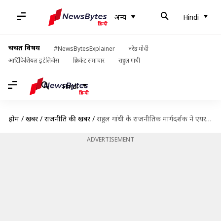
अन्य
Hindi
चर्चित विषय
#NewsBytesExplainer
नरेंद्र मोदी
आर्टिफिशियल इंटेलिजेंस
क्रिकेट समाचार
राहुल गांधी
Hindi
होम
/
खबरें
/
राजनीति की खबरें
/
राहुल गांधी के राजनीतिक मार्गदर्शक ने एयर स्ट्राइक पर किए सवाल, प्रधानमंत्री मोदी ने किया पलटवार
ADVERTISEMENT