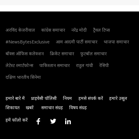
अरविंद केजरीवाल
कांग्रेस समाचार
नरेंद्र मोदी
ट्रैवल टिप्स
#NewsBytesExclusive
आम आदमी पार्टी समाचार
भाजपा समाचार
बॉक्स ऑफिस कलेक्शन
क्रिकेट समाचार
फुटबॉल समाचार
लेटेस्ट स्मार्टफोन्स
पाकिस्तान समाचार
राहुल गांधी
रेसिपी
दक्षिण भारतीय सिनेमा
हमारे बारे में
प्राइवेसी पॉलिसी
नियम
हमसे संपर्क करें
हमारे उसूल
शिकायत
खबरें
समाचार संग्रह
विषय संग्रह
हमें फॉलो करें