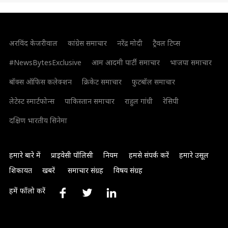
अरविंद केजरीवाल
कांग्रेस समाचार
नरेंद्र मोदी
ट्रैवल टिप्स
#NewsBytesExclusive
आम आदमी पार्टी समाचार
भाजपा समाचार
बॉक्स ऑफिस कलेक्शन
क्रिकेट समाचार
फुटबॉल समाचार
लेटेस्ट स्मार्टफोन्स
पाकिस्तान समाचार
राहुल गांधी
रेसिपी
दक्षिण भारतीय सिनेमा
हमारे बारे में
प्राइवेसी पॉलिसी
नियम
हमसे संपर्क करें
हमारे उसूल
शिकायत
खबरें
समाचार संग्रह
विषय संग्रह
हमें फॉलो करें