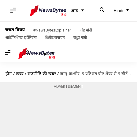
अन्य
Hindi
चर्चित विषय
#NewsBytesExplainer
नरेंद्र मोदी
आर्टिफिशियल इंटेलिजेंस
क्रिकेट समाचार
राहुल गांधी
Hindi
होम
/
खबरें
/
राजनीति की खबरें
/
जम्मू-कश्मीर: 8 प्रतिशत वोट शेयर से 3 सीटें जीती NC, 28 प्रतिशत वाली कांग्रेस खाली हाथ
ADVERTISEMENT