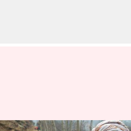
जम्मू-कश्मीर: 8 प्रतिशत वोट शेयर से 3