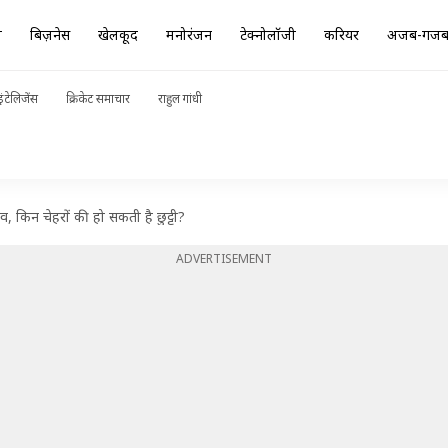
ा
बिज़नेस
खेलकूद
मनोरंजन
टेक्नोलॉजी
करियर
अजब-गज
ंटेलिजेंस
क्रिकेट समाचार
राहुल गांधी
ाव, किन चेहरों की हो सकती है छुट्टी?
ADVERTISEMENT