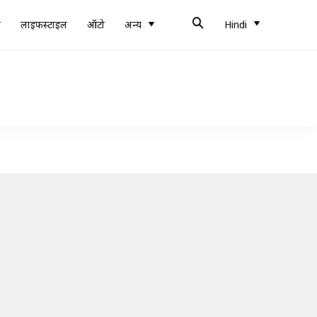
ब
लाइफस्टाइल
ऑटो
अन्य
Hindi