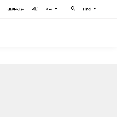
ब
लाइफस्टाइल
ऑटो
अन्य
Hindi