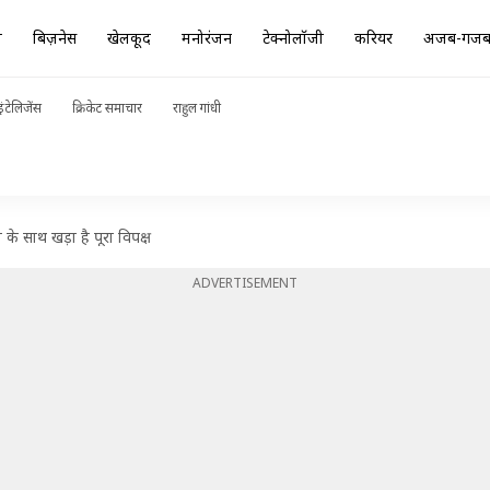
ा
बिज़नेस
खेलकूद
मनोरंजन
टेक्नोलॉजी
करियर
अजब-गज
ंटेलिजेंस
क्रिकेट समाचार
राहुल गांधी
रा के साथ खड़ा है पूरा विपक्ष
ADVERTISEMENT