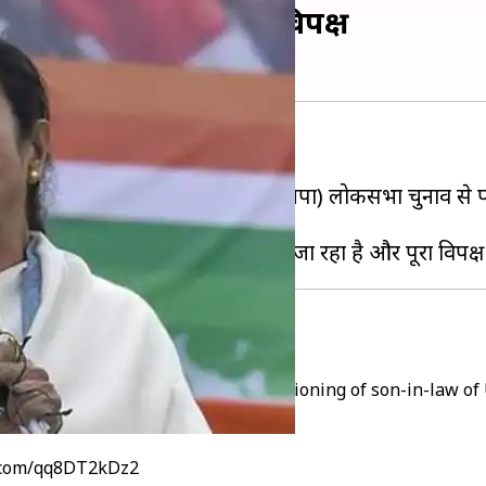
ड्रा के साथ खड़ा है पूरा विपक्ष
्रति समर्थन जाहिर किया है।
 को लेकर कहा कि भारतीय जनता पार्टी (भाजपा) लोकसभा चुनाव 
जिश
Robert Vadra by terming the questioning of son-in-law of 
r.com/qq8DT2kDz2