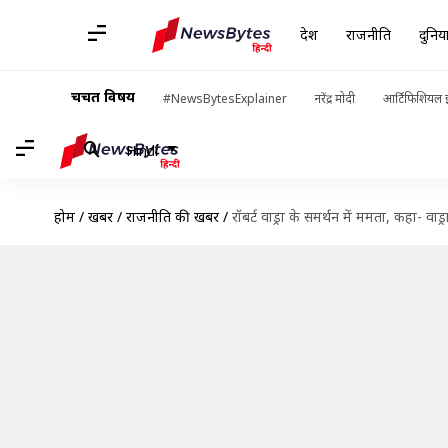
देश
राजनीति
दुनिय
चर्चित विषय
#NewsBytesExplainer
नरेंद्र मोदी
आर्टिफिशियल इ
Hindi
होम
/
खबरें
/
राजनीति की खबरें
/
रॉबर्ट वाड्रा के समर्थन में ममता, कहा- वाड्