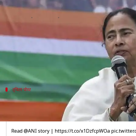
रॉबर्ट वाड्रा के समर्थन में ममता, कहा- वा
लेखन
Feb 07, 2019
11:22 am
प्रमोद कुमार
क्या है खबर?
पश्चिम बंगाल की मुख्यमंत्री ममता बनर्जी ने रॉबर्ट वाड्रा के प
ममता ने प्रवर्तन निदेशालय (ED) द्वारा वाड्रा से पूछताछ
है।
ट्विटर पोस्ट
ममता ने बताया विपक्षी एकता को रोकने की सा
Mamata Banerjeeon Wednesday came out in support of 
"attempt to stop the opposition parties to unite."
Read
@ANI
story |
https://t.co/x1DzfcpWOa
pic.twitte