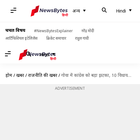
अन्य
Hindi
चर्चित विषय
#NewsBytesExplainer
नरेंद्र मोदी
आर्टिफिशियल इंटेलिजेंस
क्रिकेट समाचार
राहुल गांधी
Hindi
होम
/
खबरें
/
राजनीति की खबरें
/
गोवा में कांग्रेस को बड़ा झटका, 10 विधायकों ने थामा भाजपा का दामन
ADVERTISEMENT