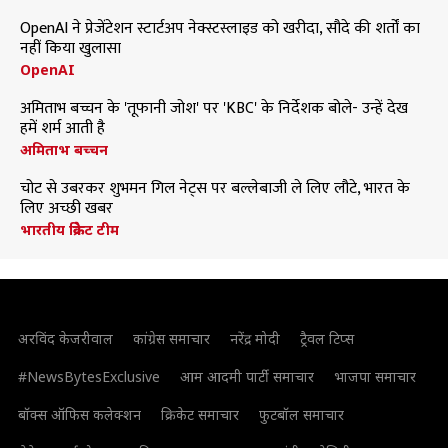
OpenAI ने प्रेजेंटेशन स्टार्टअप नेक्स्टस्लाइड को खरीदा, सौदे की शर्तों का
नहीं किया खुलासा
OpenAI
अमिताभ बच्चन के 'तूफानी जोश' पर 'KBC' के निर्देशक बोले- उन्हें देख
हमें शर्म आती है
अमिताभ बच्चन
चोट से उबरकर शुभमन गिल नेट्स पर बल्लेबाजी ले लिए लौटे, भारत के
लिए अच्छी खबर
भारतीय क्रिकेट टीम
अरविंद केजरीवाल
कांग्रेस समाचार
नरेंद्र मोदी
ट्रैवल टिप्स
#NewsBytesExclusive
आम आदमी पार्टी समाचार
भाजपा समाचार
बॉक्स ऑफिस कलेक्शन
क्रिकेट समाचार
फुटबॉल समाचार