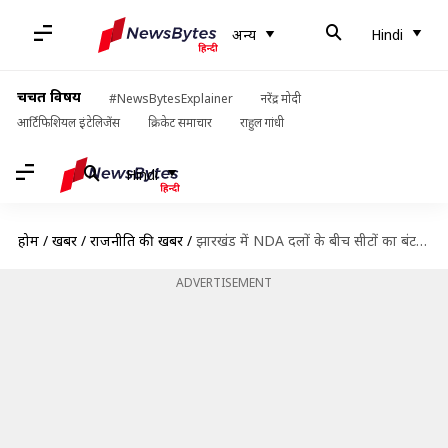
अन्य
Hindi
चर्चित विषय
#NewsBytesExplainer
नरेंद्र मोदी
आर्टिफिशियल इंटेलिजेंस
क्रिकेट समाचार
राहुल गांधी
Hindi
होम
/
खबरें
/
राजनीति की खबरें
/
झारखंड में NDA दलों के बीच सीटों का बंटवारा हुआ, जानिए भाजपा को कितनी सीटें मिलीं
ADVERTISEMENT