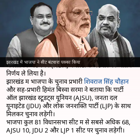
का बंटवारा हुआ, जानिए भाजपा को
कितनी सीटें मिलीं
लेखन
Oct 18, 2024
01:48 pm
गजेंद्र
क्या है खबर?
झारखंड
में आगामी विधानसभा चुनाव के मद्देनजर राष्ट्रीय
झारखंड में भाजपा ने सीट बंटवारा पक्का किया
जनतांत्रिक गठबंधन (NDA) ने सीटों के बंटवारे पर अंतिम
निर्णय ले लिया है।
झारखंड में भाजपा के चुनाव प्रभारी
शिवराज सिंह चौहान
और सह-प्रभारी हिमंत बिस्वा सरमा ने बताया कि पार्टी
ऑल झारखंड स्टूडेंट्स यूनियन (AJSU), जनता दल
यूनाइटेड (JDU) और लोक जनशक्ति पार्टी (LJP) के साथ
मिलकर चुनाव लड़ेगी।
भाजपा कुल 81 विधानसभा सीट में से सबसे अधिक 68,