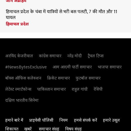
जॉन अब्राहम
हिमाचल प्रदेश के चंबा में यात्रियों से भरी बस पलटी, 7 की मौत और 11
घायल
हिमाचल प्रदेश
अरविंद केजरीवाल
कांग्रेस समाचार
नरेंद्र मोदी
ट्रैवल टिप्स
#NewsBytesExclusive
आम आदमी पार्टी समाचार
भाजपा समाचार
बॉक्स ऑफिस कलेक्शन
क्रिकेट समाचार
फुटबॉल समाचार
लेटेस्ट स्मार्टफोन्स
पाकिस्तान समाचार
राहुल गांधी
रेसिपी
दक्षिण भारतीय सिनेमा
हमारे बारे में
प्राइवेसी पॉलिसी
नियम
हमसे संपर्क करें
हमारे उसूल
शिकायत
खबरें
समाचार संग्रह
विषय संग्रह