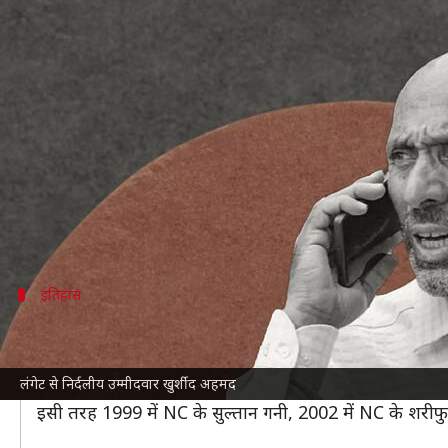
जम्मू-कश्मीर विधानसभा चुनाव परिणाम 
लेखन
Oct 08, 2024
04:26 pm
भारत शर्मा
क्या है खबर?
जम्मू-कश्मीर
विधानसभा चुनाव 2024 की सबसे चर्चित सीटों म
हासिल की है।
उन्होंने JKPC के इरफान सुल्तान पंडितपुरी को 1,602 वोटों से
इतिहास
कैसा रहा है लंगेट सीट का इतिहास?
लंगेट विधानसभा सीट 1977 में अस्तित्व में आई थी। यहां शुरू स
लंगेट से निर्दलीय उम्मीदवार खुर्शीद अहमद
1977 के चुनाव में NC के मोहम्मद सुल्तान गनी ने जीत हासि
इसी तरह 1999 में NC के सुल्तान गनी, 2002 में NC के शरीफु