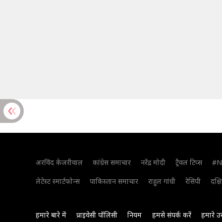
अरविंद केजरीवाल
कांग्रेस समाचार
नरेंद्र मोदी
ट्रैवल टिप्स
#N
लेटेस्ट स्मार्टफोन्स
पाकिस्तान समाचार
राहुल गांधी
रेसिपी
दक्ष
हमारे बारे में
प्राइवेसी पॉलिसी
नियम
हमसे संपर्क करें
हमारे उ