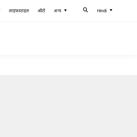
ब
लाइफस्टाइल
ऑटो
अन्य
Hindi