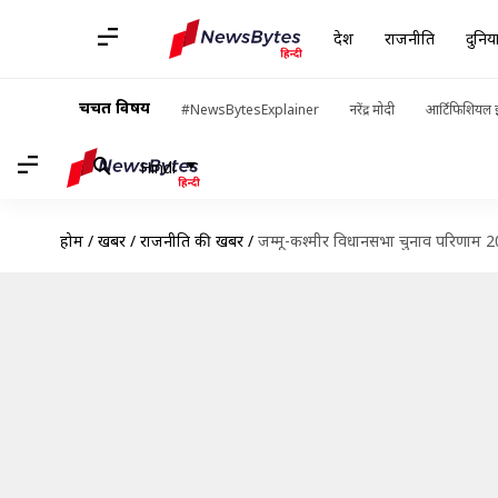
देश
राजनीति
दुनिय
चर्चित विषय
#NewsBytesExplainer
नरेंद्र मोदी
आर्टिफिशियल इ
Hindi
होम
/
खबरें
/
राजनीति की खबरें
/
जम्मू-कश्मीर विधानसभा चुनाव परिणाम 20