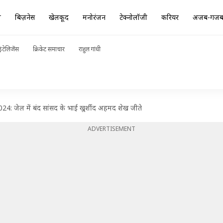
ा
बिज़नेस
खेलकूद
मनोरंजन
टेक्नोलॉजी
करियर
अजब-गज
ंटेलिजेंस
क्रिकेट समाचार
राहुल गांधी
24: जेल में बंद सांसद के भाई खुर्शीद अहमद शेख जीते
ADVERTISEMENT