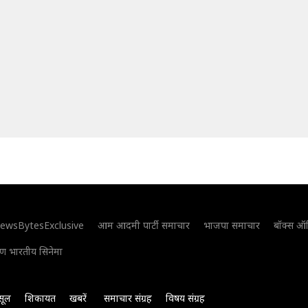
ewsBytesExclusive
आम आदमी पार्टी समाचार
भाजपा समाचार
बॉक्स ऑ
िण भारतीय सिनेमा
सूल
शिकायत
खबरें
समाचार संग्रह
विषय संग्रह