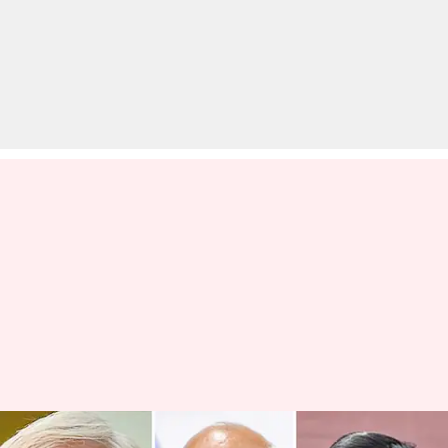
ईरान ने नितिन नबीन, मल्लिकार्जुन