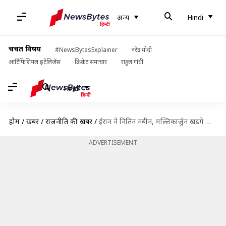
अन्य
Hindi
चर्चित विषय
#NewsBytesExplainer
नरेंद्र मोदी
आर्टिफिशियल इंटेलिजेंस
क्रिकेट समाचार
राहुल गांधी
Hindi
होम
/
खबरें
/
राजनीति की खबरें
/
ईरान ने नितिन नबीन, मल्लिकार्जुन खड़गे और सलमान खुर्शीद को अली खामेनेई की विदाई में बुलाया
ADVERTISEMENT