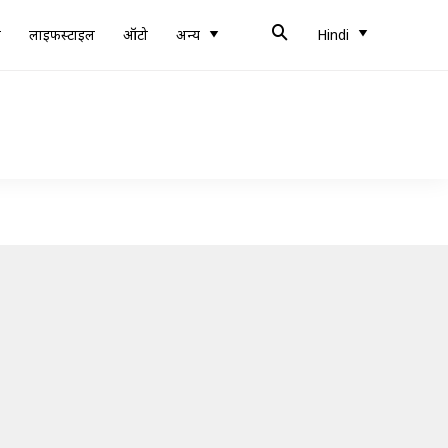
ब
लाइफस्टाइल
ऑटो
अन्य
Hindi