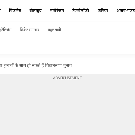
ा
बिज़नेस
खेलकूद
मनोरंजन
टेक्नोलॉजी
करियर
अजब-गज
ंटेलिजेंस
क्रिकेट समाचार
राहुल गांधी
ा चुनावों के साथ हो सकते हैं विधानसभा चुनाव
ADVERTISEMENT