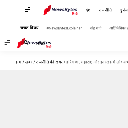
देश
राजनीति
दुनिय
चर्चित विषय
#NewsBytesExplainer
नरेंद्र मोदी
आर्टिफिशियल इ
Hindi
होम
/
खबरें
/
राजनीति की खबरें
/
हरियाणा, महाराष्ट्र और झारखंड में लोकसभ