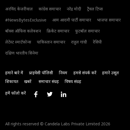
अरविंद केजरीवाल
कांग्रेस समाचार
नरेंद्र मोदी
ट्रैवल टिप्स
#NewsBytesExclusive
आम आदमी पार्टी समाचार
भाजपा समाचार
बॉक्स ऑफिस कलेक्शन
क्रिकेट समाचार
फुटबॉल समाचार
लेटेस्ट स्मार्टफोन्स
पाकिस्तान समाचार
राहुल गांधी
रेसिपी
दक्षिण भारतीय सिनेमा
हमारे बारे में
प्राइवेसी पॉलिसी
नियम
हमसे संपर्क करें
हमारे उसूल
शिकायत
खबरें
समाचार संग्रह
विषय संग्रह
हमें फॉलो करें
All rights reserved © Candela Labs Private Limited 2026