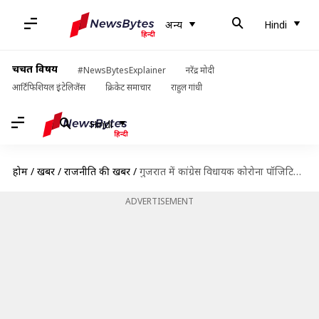
अन्य
Hindi
चर्चित विषय
#NewsBytesExplainer
नरेंद्र मोदी
आर्टिफिशियल इंटेलिजेंस
क्रिकेट समाचार
राहुल गांधी
Hindi
होम
/
खबरें
/
राजनीति की खबरें
/
गुजरात में कांग्रेस विधायक कोरोना पॉजिटिव, मुख्यमंत्री और उपमुख्यमंत्री से कर चुके हैं मुलाकात
ADVERTISEMENT