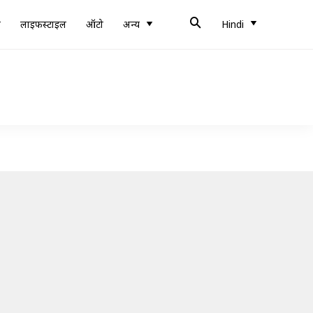
ब
लाइफस्टाइल
ऑटो
अन्य
Hindi