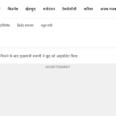
ा
बिज़नेस
खेलकूद
मनोरंजन
टेक्नोलॉजी
करियर
अजब-गज
ंटेलिजेंस
क्रिकेट समाचार
राहुल गांधी
िलने के बाद मुख्यमंत्री रुपाणी ने खुद को आइसोलेट किया
ADVERTISEMENT