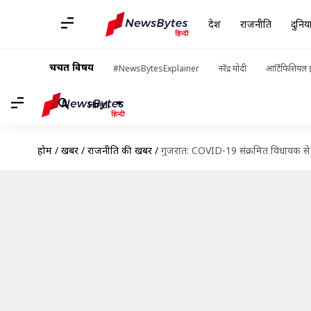
देश
राजनीति
दुनिय
चर्चित विषय
#NewsBytesExplainer
नरेंद्र मोदी
आर्टिफिशियल इ
Hindi
होम
/
खबरें
/
राजनीति की खबरें
/
गुजरात: COVID-19 संक्रमित विधायक से म