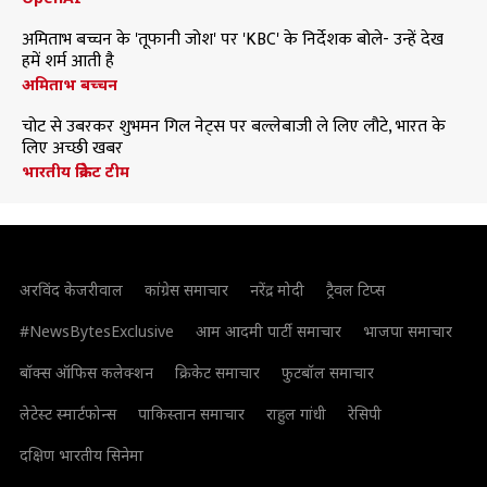
अमिताभ बच्चन के 'तूफानी जोश' पर 'KBC' के निर्देशक बोले- उन्हें देख
हमें शर्म आती है
अमिताभ बच्चन
चोट से उबरकर शुभमन गिल नेट्स पर बल्लेबाजी ले लिए लौटे, भारत के
लिए अच्छी खबर
भारतीय क्रिकेट टीम
अरविंद केजरीवाल
कांग्रेस समाचार
नरेंद्र मोदी
ट्रैवल टिप्स
#NewsBytesExclusive
आम आदमी पार्टी समाचार
भाजपा समाचार
बॉक्स ऑफिस कलेक्शन
क्रिकेट समाचार
फुटबॉल समाचार
लेटेस्ट स्मार्टफोन्स
पाकिस्तान समाचार
राहुल गांधी
रेसिपी
दक्षिण भारतीय सिनेमा