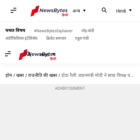
अन्य
Hindi
चर्चित विषय
#NewsBytesExplainer
नरेंद्र मोदी
आर्टिफिशियल इंटेलिजेंस
क्रिकेट समाचार
राहुल गांधी
Hindi
होम
/
खबरें
/
राजनीति की खबरें
/
डोडा रैली: प्रधानमंत्री मोदी ने साधा विपक्ष पर निशाना, कहा- परिवारवाद ने जम्मू-कश्मीर को किया खोखला
ADVERTISEMENT