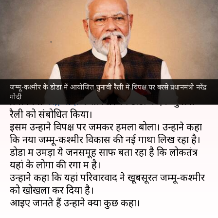
विपक्ष पर निशाना, कहा- परिवारवाद
ने जम्मू-कश्मीर को किया खोखला
लेखन
Sep 14, 2024
01:43 pm
भारत शर्मा
क्या है खबर?
जम्मू-कश्मीर के डोडा में आयोजित चुनावी रैली में विपक्ष पर बरसे प्रधानमंत्री नरेंद्र
जम्मू-कश्मीर
में होने वाले विधानसभा चुनावों को लेकर
मोदी
प्रधानमंत्री
नरेंद्र मोदी
ने शनिवार को डोडा में एक चुनावी
रैली को संबोधित किया।
इसमें उन्होंने विपक्ष पर जमकर हमला बोला। उन्होंने कहा
कि नया जम्मू-कश्मीर विकास की नई गाथा लिख रहा है।
डोडा में उमड़ा ये जनसमूह साफ बता रहा है कि लोकतंत्र
यहां के लोगों की रगों में है।
उन्होंने कहा कि यहां परिवारवाद ने खूबसूरत जम्मू-कश्मीर
को खोखला कर दिया है।