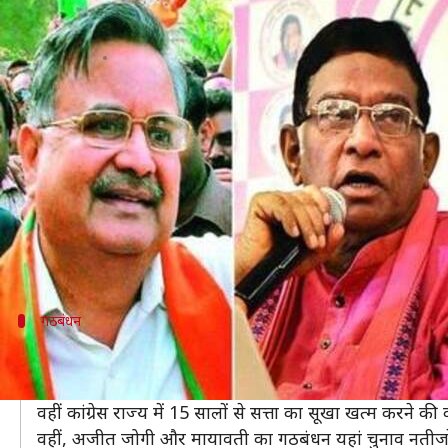
छत्तीसगढ़ विधानसभा चुनाव नतीजेः शुरूआ
लेखन
Dec 11, 2018
11:05 am
प्रमोद कुमार
क्या है खबर?
छत्तीसगढ़ विधानसभा चुनाव नतीजों के रूझान आने शुरू हो ग
शुरुआती रूझानों के मुताबिक, 90 विधानसभा सीटों वाले राज्
राज्य के मुख्यमंत्री रमन सिंह अपनी राजनांदगांव सीट पर आगे च
वाजपेयी की भतीजी हैं।
गठबंधन
छत्तीसगढ़ में अजीत जोगी-मायावती की बड़ी भू
छत्तीसगढ़ में भाजपा मध्यप्रदेश की तरह लगातार चौथी बार सरकार ब
वहीं कांग्रेस राज्य में 15 सालों से सत्ता का सूखा खत्म करने की 
वहीं, अजीत जोगी और मायावती का गठबंधन यहां चुनाव नतीजो