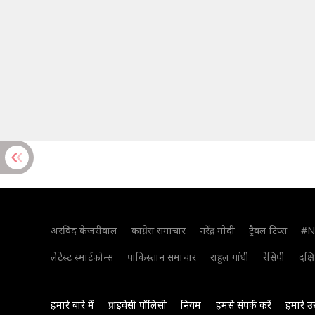
अरविंद केजरीवाल
कांग्रेस समाचार
नरेंद्र मोदी
ट्रैवल टिप्स
#N
लेटेस्ट स्मार्टफोन्स
पाकिस्तान समाचार
राहुल गांधी
रेसिपी
दक्ष
हमारे बारे में
प्राइवेसी पॉलिसी
नियम
हमसे संपर्क करें
हमारे उ