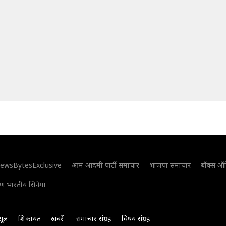
ewsBytesExclusive
आम आदमी पार्टी समाचार
भाजपा समाचार
बॉक्स ऑ
िण भारतीय सिनेमा
सूल
शिकायत
खबरें
समाचार संग्रह
विषय संग्रह