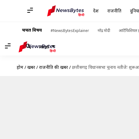
देश
राजनीति
दुनिय
चर्चित विषय
#NewsBytesExplainer
नरेंद्र मोदी
आर्टिफिशियल इ
Hindi
होम
/
खबरें
/
राजनीति की खबरें
/
छत्तीसगढ़ विधानसभा चुनाव नतीजेः शुरूआती