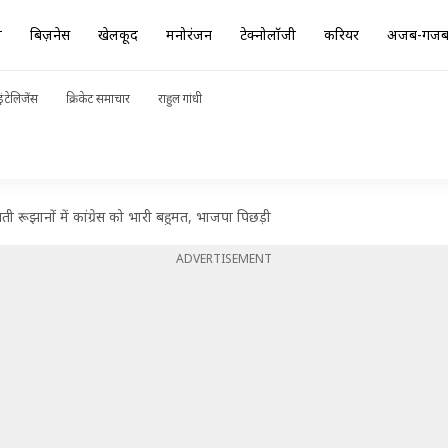
ा
बिज़नेस
खेलकूद
मनोरंजन
टेक्नोलॉजी
करियर
अजब-गज
ंटेलिजेंस
क्रिकेट समाचार
राहुल गांधी
 रूझानों में कांग्रेस को भारी बहुमत, भाजपा पिछड़ी
ADVERTISEMENT