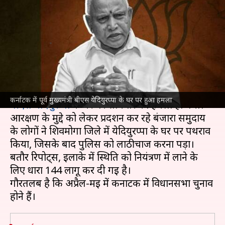
बीएस येदियुरप्पा के घर पर बंजारा
समुदाय का हमला, जानें कारण
लेखन
Mar 27, 2023
05:05 pm
सकुल गर्ग
क्या है खबर?
कर्नाटक
के पूर्व मुख्यमंत्री और भाजपा के दिग्गज नेता
कर्नाटक में पूर्व मुख्यमंत्री बीएस येदियुरप्पा के घर पर हुआ हमला
बीएस येदियुरप्पा
के घर पर सोमवार को हमला हो गया।
आरक्षण के मुद्दे को लेकर प्रदर्शन कर रहे बंजारा समुदाय
के लोगों ने शिवमोगा जिले में येदियुरप्पा के घर पर पथराव
किया, जिसके बाद पुलिस को लाठीचार्ज करना पड़ा।
बतौर रिपोर्ट्स, इलाके में स्थिति को नियंत्रण में लाने के
लिए धारा 144 लागू कर दी गई है।
गौरतलब है कि अप्रैल-मई में कर्नाटक में विधानसभा चुनाव