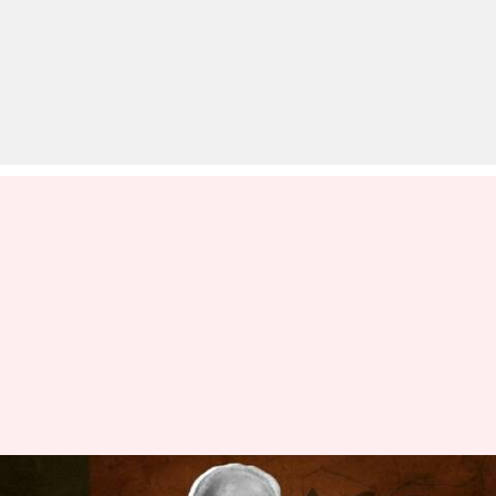
कर्नाटक: भाजपा के दिग्गज नेता