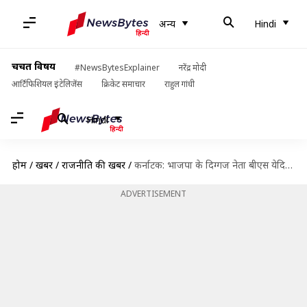
अन्य
Hindi
चर्चित विषय
#NewsBytesExplainer
नरेंद्र मोदी
आर्टिफिशियल इंटेलिजेंस
क्रिकेट समाचार
राहुल गांधी
Hindi
होम
/
खबरें
/
राजनीति की खबरें
/
कर्नाटक: भाजपा के दिग्गज नेता बीएस येदियुरप्पा के घर पर बंजारा समुदाय का हमला, जानें कारण
ADVERTISEMENT