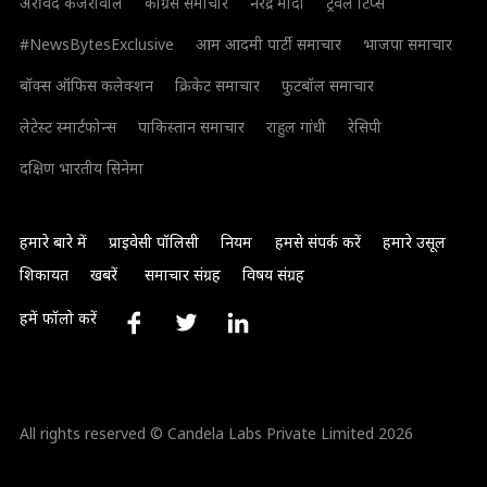
अरविंद केजरीवाल
कांग्रेस समाचार
नरेंद्र मोदी
ट्रैवल टिप्स
#NewsBytesExclusive
आम आदमी पार्टी समाचार
भाजपा समाचार
बॉक्स ऑफिस कलेक्शन
क्रिकेट समाचार
फुटबॉल समाचार
लेटेस्ट स्मार्टफोन्स
पाकिस्तान समाचार
राहुल गांधी
रेसिपी
दक्षिण भारतीय सिनेमा
हमारे बारे में
प्राइवेसी पॉलिसी
नियम
हमसे संपर्क करें
हमारे उसूल
शिकायत
खबरें
समाचार संग्रह
विषय संग्रह
हमें फॉलो करें
All rights reserved © Candela Labs Private Limited 2026