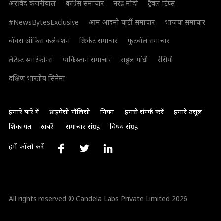
अरविंद केजरीवाल
कांग्रेस समाचार
नरेंद्र मोदी
ट्रैवल टिप्स
#NewsBytesExclusive
आम आदमी पार्टी समाचार
भाजपा समाचार
बॉक्स ऑफिस कलेक्शन
क्रिकेट समाचार
फुटबॉल समाचार
लेटेस्ट स्मार्टफोन्स
पाकिस्तान समाचार
राहुल गांधी
रेसिपी
दक्षिण भारतीय सिनेमा
हमारे बारे में
प्राइवेसी पॉलिसी
नियम
हमसे संपर्क करें
हमारे उसूल
शिकायत
खबरें
समाचार संग्रह
विषय संग्रह
हमें फॉलो करें
All rights reserved © Candela Labs Private Limited 2026