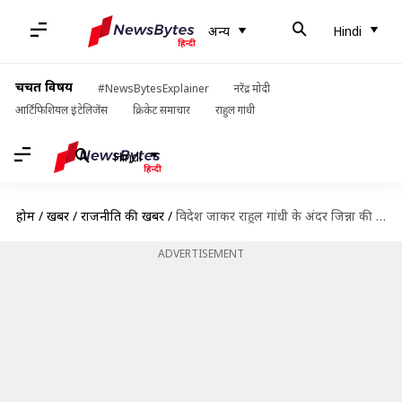
अन्य
Hindi
चर्चित विषय
#NewsBytesExplainer
नरेंद्र मोदी
आर्टिफिशियल इंटेलिजेंस
क्रिकेट समाचार
राहुल गांधी
Hindi
होम
/
खबरें
/
राजनीति की खबरें
/
विदेश जाकर राहुल गांधी के अंदर जिन्ना की आत्मा आ जाती है- भाजपा नेता मुख्तार नकवी
ADVERTISEMENT