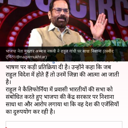
की आत्मा आ जाती है- भाजपा नेता
मुख्तार नकवी
लेखन
May 31, 2023
03:11 pm
गजेंद्र
क्या है खबर?
भाजपा नेता मुख्तार अब्बास नकवी ने राहुल गांधी पर साधा निशाना (तस्वीर:
भाजपा के वरिष्ठ नेता और पूर्व केंद्रीय मंत्री
मुख्तार अब्बास
ट्विटर/@naqvimukhtar)
नकवी
ने कांग्रेस नेता
राहुल गांधी
के अमेरिका में दिए गए
भाषण पर कड़ी प्रतिक्रिया दी है। उन्होंने कहा कि जब
राहुल विदेश में होते हैं तो उनमें जिन्ना की आत्मा आ जाती
है।
राहुल ने कैलिफोर्निया में प्रवासी भारतीयों की सभा को
संबोधित करते हुए भाजपा की केंद्र सरकार पर निशाना
साधा था और आरोप लगाया था कि वह देश की एजेंसियों