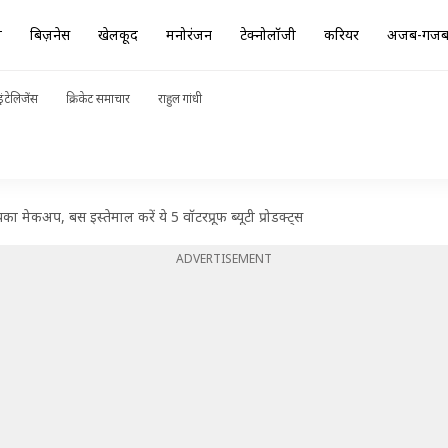
ा
बिज़नेस
खेलकूद
मनोरंजन
टेक्नोलॉजी
करियर
अजब-गज
ंटेलिजेंस
क्रिकेट समाचार
राहुल गांधी
मेकअप, बस इस्तेमाल करें ये 5 वॉटरप्रूफ ब्यूटी प्रोडक्ट्स
ADVERTISEMENT