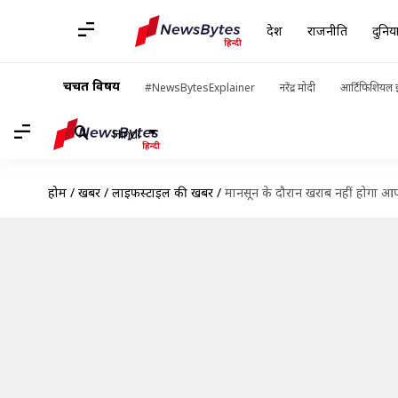
देश
राजनीति
दुनिय
चर्चित विषय
#NewsBytesExplainer
नरेंद्र मोदी
आर्टिफिशियल इ
Hindi
होम
/
खबरें
/
लाइफस्टाइल की खबरें
/
मानसून के दौरान खराब नहीं होगा आपका 