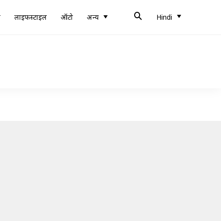
ब
लाइफस्टाइल
ऑटो
अन्य
Hindi