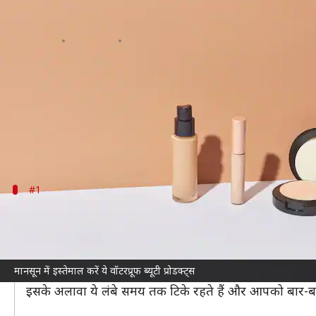
मानसून के दौरान खराब नहीं होगा आपका म
लेखन
Jul 07, 2026
12:13 pm
अंजली
क्या है खबर?
मानसून
में उमस और बारिश त्वचा के लिए चुनौतियां उत्पन्
पानी से बचाने वाले ब्यूटी प्रोडक्ट्स न केवल आपके चेहरे को
#1
काजल और मस्कारा
बारिश के मौसम में आंखों का मेकअप सबसे ज्यादा प्रभावित हो
ये न केवल आपकी आंखों को धुंध से बचाते हैं, बल्कि पूरे दिन तक
मानसून में इस्तेमाल करें ये वॉटरप्रूफ ब्यूटी प्रोडक्ट्स
वॉटरप्रूफ काजल और मस्कारा से आपकी आंखें तरोताजा दिखेंगी 
इसके अलावा ये लंबे समय तक टिके रहते हैं और आपको बार-ब