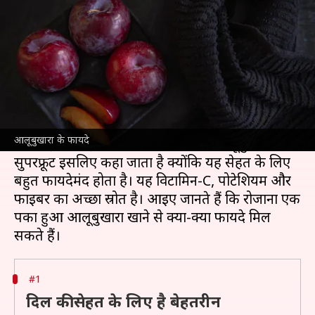
सुपरफ्रूट? जानिए इसके फायदे
लेखन
Jul 06, 2026
04:00 pm
अंजली
क्या है खबर?
आलूबुखारा एक ऐसा फल है, जिसे हम अक्सर गर्मियों के
मौसम में पाते हैं। यह न केवल स्वाद में बेहतरीन होता है,
आलूबुखारा के फायदे
बल्कि इसमें कई पोषक तत्व भी होते हैं। आलूबुखारा को
सुपरफ्रूट इसलिए कहा जाता है क्योंकि यह सेहत के लिए
बहुत फायदेमंद होता है। यह विटामिन-C, पोटेशियम और
फाइबर का अच्छा स्रोत है। आइए जानते हैं कि रोजाना एक
पका हुआ आलूबुखारा खाने से क्या-क्या फायदे मिल
#1
दिल की सेहत के लिए है बेहतरीन