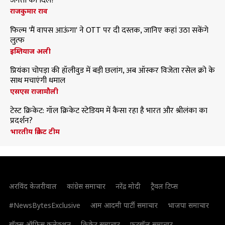
जनता का दिल?
राजकुमार राव
फिल्म 'मैं वापस आऊंगा' ने OTT पर दी दस्तक, जानिए कहां उठा सकेंगे
लुत्फ
इम्तियाज अली
प्रियंका चोपड़ा की हॉलीवुड में बड़ी छलांग, अब ऑस्कर विजेता रसेल क्रो के
साथ मचाएंगी धमाल
एसएस राजामौली
टेस्ट क्रिकेट: गॉल क्रिकेट स्टेडियम में कैसा रहा है भारत और श्रीलंका का
प्रदर्शन?
भारतीय क्रिकेट टीम
अरविंद केजरीवाल
कांग्रेस समाचार
नरेंद्र मोदी
ट्रैवल टिप्स
#NewsBytesExclusive
आम आदमी पार्टी समाचार
भाजपा समाचार
बॉक्स ऑफिस कलेक्शन
क्रिकेट समाचार
फुटबॉल समाचार