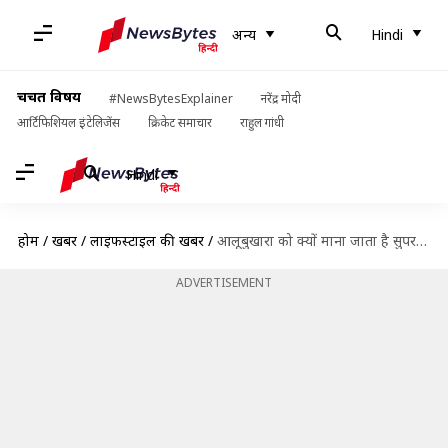
अन्य
Hindi
चर्चित विषय
#NewsBytesExplainer
नरेंद्र मोदी
आर्टिफिशियल इंटेलिजेंस
क्रिकेट समाचार
राहुल गांधी
Hindi
होम
/
खबरें
/
लाइफस्टाइल की खबरें
/
आलूबुखारा को क्यों माना जाता है सुपरफ्रूट? जानिए इसके फायदे
ADVERTISEMENT