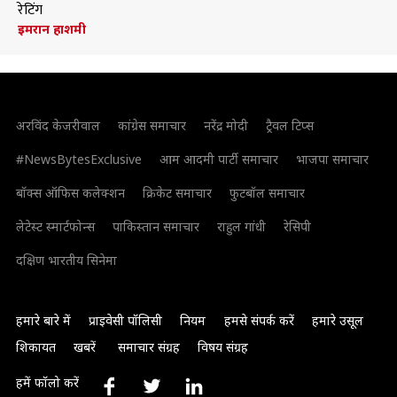
रेटिंग
इमरान हाशमी
अरविंद केजरीवाल
कांग्रेस समाचार
नरेंद्र मोदी
ट्रैवल टिप्स
#NewsBytesExclusive
आम आदमी पार्टी समाचार
भाजपा समाचार
बॉक्स ऑफिस कलेक्शन
क्रिकेट समाचार
फुटबॉल समाचार
लेटेस्ट स्मार्टफोन्स
पाकिस्तान समाचार
राहुल गांधी
रेसिपी
दक्षिण भारतीय सिनेमा
हमारे बारे में
प्राइवेसी पॉलिसी
नियम
हमसे संपर्क करें
हमारे उसूल
शिकायत
खबरें
समाचार संग्रह
विषय संग्रह
हमें फॉलो करें