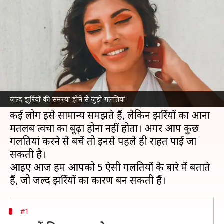
चाहते हैं? न करें ये 5 गलतियां
लेखन
Jul 06, 2026
04:36 pm
अंजली
क्या है खबर?
झुर्रियों का आना एक स्वाभाविक प्रक्रिया है, लेकिन
आजकल की अनियमित जीवनशैली और गलत आदतों के
जल्द झुर्रियों की समस्या होने से जुड़ी गलतियां
कारण यह समस्या पहले से ज्यादा बढ़ गई है।
कई लोग इसे सामान्य समझते हैं, लेकिन झुर्रियों का आना
मतलब त्वचा का बूढ़ा होना नहीं होता। अगर आप कुछ
गलतियां करने से बचें तो इनसे पहले ही राहत पाई जा
सकती है।
आइए आज हम आपको 5 ऐसी गलतियों के बारे में बताते
#1