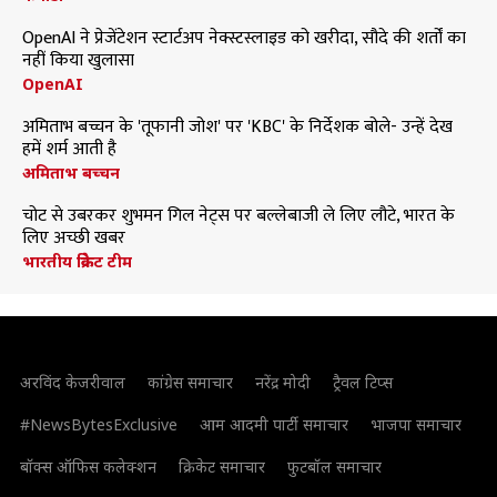
OpenAI ने प्रेजेंटेशन स्टार्टअप नेक्स्टस्लाइड को खरीदा, सौदे की शर्तों का
नहीं किया खुलासा
OpenAI
अमिताभ बच्चन के 'तूफानी जोश' पर 'KBC' के निर्देशक बोले- उन्हें देख
हमें शर्म आती है
अमिताभ बच्चन
चोट से उबरकर शुभमन गिल नेट्स पर बल्लेबाजी ले लिए लौटे, भारत के
लिए अच्छी खबर
भारतीय क्रिकेट टीम
अरविंद केजरीवाल
कांग्रेस समाचार
नरेंद्र मोदी
ट्रैवल टिप्स
#NewsBytesExclusive
आम आदमी पार्टी समाचार
भाजपा समाचार
बॉक्स ऑफिस कलेक्शन
क्रिकेट समाचार
फुटबॉल समाचार