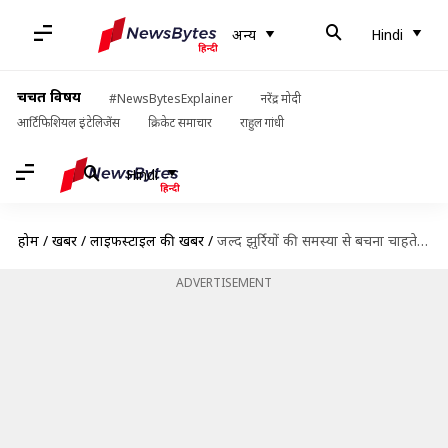
अन्य
Hindi
चर्चित विषय
#NewsBytesExplainer
नरेंद्र मोदी
आर्टिफिशियल इंटेलिजेंस
क्रिकेट समाचार
राहुल गांधी
Hindi
होम
/
खबरें
/
लाइफस्टाइल की खबरें
/
जल्द झुर्रियों की समस्या से बचना चाहते हैं? न करें ये 5 गलतियां
ADVERTISEMENT