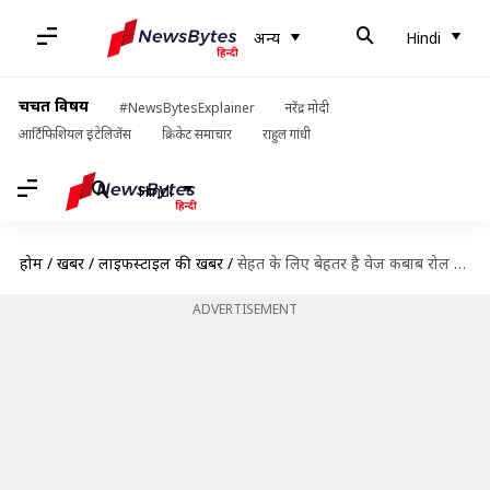
अन्य
Hindi
चर्चित विषय
#NewsBytesExplainer
नरेंद्र मोदी
आर्टिफिशियल इंटेलिजेंस
क्रिकेट समाचार
राहुल गांधी
Hindi
होम
/
खबरें
/
लाइफस्टाइल की खबरें
/
सेहत के लिए बेहतर है वेज कबाब रोल परांठा, घर पर ऐसे करें तैयार
ADVERTISEMENT