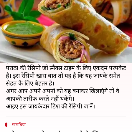
परांठा, घर पर ऐसे करें तैयार
लेखन
Dec 04, 2020
06:45 am
अंजली
क्या है खबर?
कबाब सिर्फ नॉन वेजिटेरियन्स के लिए ही नहीं होता बल्कि
वेजिटेरियन्स भी कबाब के जायके का लुत्फ ले सकते हैं।
इसलिए आज हम आपको बताने जा रहे हैं वेज कबाब रोल
पराठा की रेसिपी जो स्नैक्स टाइम के लिए एकदम परफ्केट
है। इस रेसिपी खास बात तो यह है कि यह जायके समेत
सेहत के लिए बेहतर है।
अगर आप अपने अपनों को यह बनाकर खिलाएंगे तो वे
आपकी तारीफ करते नहीं थकेंगे।
सामग्रियां