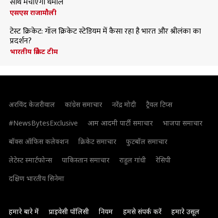
साथ मचाएंगी धमाल
एसएस राजामौली
टेस्ट क्रिकेट: गॉल क्रिकेट स्टेडियम में कैसा रहा है भारत और श्रीलंका का
प्रदर्शन?
भारतीय क्रिकेट टीम
अरविंद केजरीवाल
कांग्रेस समाचार
नरेंद्र मोदी
ट्रैवल टिप्स
#NewsBytesExclusive
आम आदमी पार्टी समाचार
भाजपा समाचार
बॉक्स ऑफिस कलेक्शन
क्रिकेट समाचार
फुटबॉल समाचार
लेटेस्ट स्मार्टफोन्स
पाकिस्तान समाचार
राहुल गांधी
रेसिपी
दक्षिण भारतीय सिनेमा
हमारे बारे में
प्राइवेसी पॉलिसी
नियम
हमसे संपर्क करें
हमारे उसूल