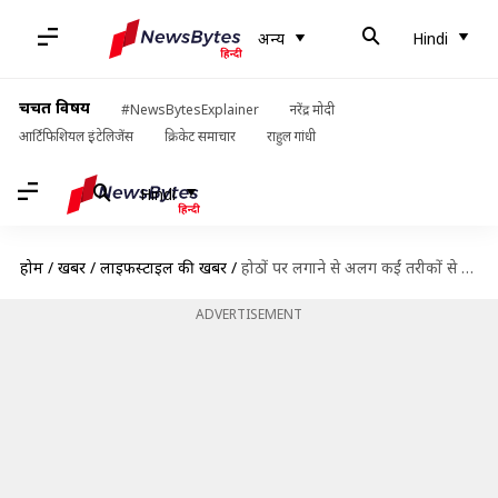
अन्य
Hindi
चर्चित विषय
#NewsBytesExplainer
नरेंद्र मोदी
आर्टिफिशियल इंटेलिजेंस
क्रिकेट समाचार
राहुल गांधी
Hindi
होम
/
खबरें
/
लाइफस्टाइल की खबरें
/
होठों पर लगाने से अलग कईं तरीकों से किया जा सकता है लिपस्टिक का इस्तेमाल
ADVERTISEMENT