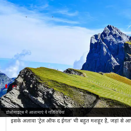
इटली: डोलोमाइट्स की यात्रा पर इन 5 ग
लेखन
Nov 22, 2024
10:55 am
अंजली
क्या है खबर?
इटली
के उत्तर-पूर्व में स्थित डोलोमाइट्स एक पहाड़ी क्षेत्
यहां की ऊंची-ऊंची चट्टानें, हरे-भरे मैदान और खूबसूरत झीलें 
स्कीइंग।
#1
ट्रेकिंग करें और प्राकृतिक सौंदर्य का आनंद लें
डोलोमाइट्स में
ट्रेकिंग
करना एक अनूठा अनुभव है। यहां कई ट्रेल्स
डोलोमाइट्स में आजामाएं ये गतिविधियां
आप 'सेला रोंडा' जैसे लोकप्रिय ट्रेल पर जा सकते हैं, जो लगभग
इसके अलावा 'ट्रेल ऑफ द ईगल' भी बहुत मशहूर है, जहां से आप प