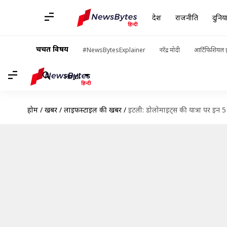
देश
राजनीति
दुनिय
चर्चित विषय
#NewsBytesExplainer
नरेंद्र मोदी
आर्टिफिशियल इ
Hindi
होम
/
खबरें
/
लाइफस्टाइल की खबरें
/
इटली: डोलोमाइट्स की यात्रा पर इन 5 