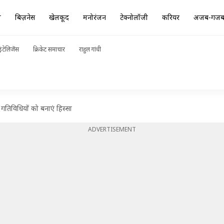
ा
बिज़नेस
खेलकूद
मनोरंजन
टेक्नोलॉजी
करियर
अजब-गज
ंटेलिजेंस
क्रिकेट समाचार
राहुल गांधी
गतिविधियों को बनाएं हिस्सा
ADVERTISEMENT