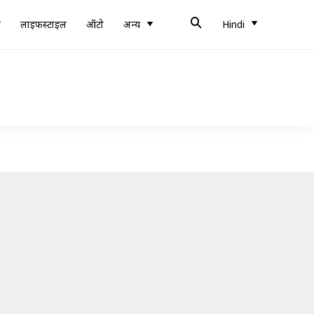
ब
लाइफस्टाइल
ऑटो
अन्य
Hindi