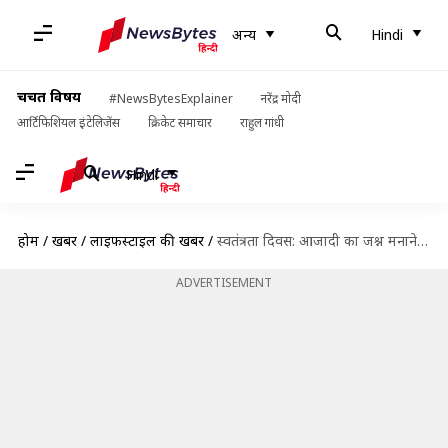
अन्य
Hindi
चर्चित विषय
#NewsBytesExplainer
नरेंद्र मोदी
आर्टिफिशियल इंटेलिजेंस
क्रिकेट समाचार
राहुल गांधी
Hindi
होम
/
खबरें
/
लाइफस्टाइल की खबरें
/
स्वतंत्रता दिवस: आजादी का जश्न मनाने के लिए इन 5 जगहों का करें रुख
ADVERTISEMENT