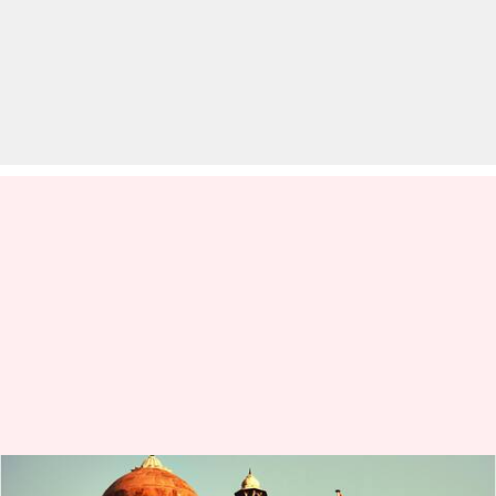
स्वतंत्रता दिवस: आजादी का जश्न