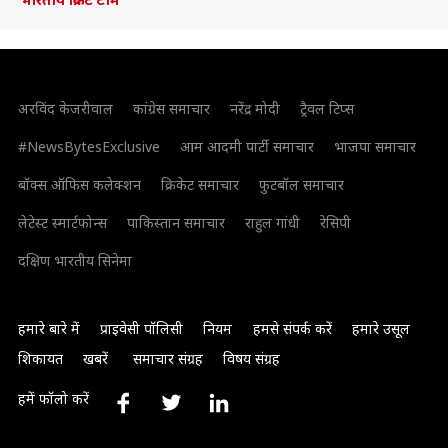
अरविंद केजरीवाल
कांग्रेस समाचार
नरेंद्र मोदी
ट्रैवल टिप्स
#NewsBytesExclusive
आम आदमी पार्टी समाचार
भाजपा समाचार
बॉक्स ऑफिस कलेक्शन
क्रिकेट समाचार
फुटबॉल समाचार
लेटेस्ट स्मार्टफोन्स
पाकिस्तान समाचार
राहुल गांधी
रेसिपी
दक्षिण भारतीय सिनेमा
हमारे बारे में
प्राइवेसी पॉलिसी
नियम
हमसे संपर्क करें
हमारे उसूल
शिकायत
खबरें
समाचार संग्रह
विषय संग्रह
हमें फॉलो करें