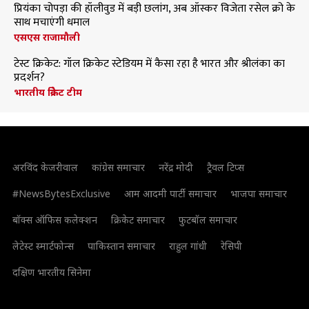
प्रियंका चोपड़ा की हॉलीवुड में बड़ी छलांग, अब ऑस्कर विजेता रसेल क्रो के
साथ मचाएंगी धमाल
एसएस राजामौली
टेस्ट क्रिकेट: गॉल क्रिकेट स्टेडियम में कैसा रहा है भारत और श्रीलंका का
प्रदर्शन?
भारतीय क्रिकेट टीम
अरविंद केजरीवाल
कांग्रेस समाचार
नरेंद्र मोदी
ट्रैवल टिप्स
#NewsBytesExclusive
आम आदमी पार्टी समाचार
भाजपा समाचार
बॉक्स ऑफिस कलेक्शन
क्रिकेट समाचार
फुटबॉल समाचार
लेटेस्ट स्मार्टफोन्स
पाकिस्तान समाचार
राहुल गांधी
रेसिपी
दक्षिण भारतीय सिनेमा