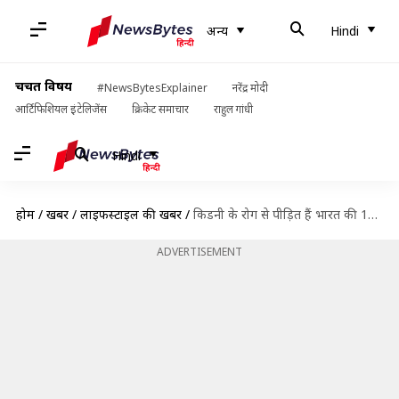
अन्य
Hindi
चर्चित विषय
#NewsBytesExplainer
नरेंद्र मोदी
आर्टिफिशियल इंटेलिजेंस
क्रिकेट समाचार
राहुल गांधी
Hindi
होम
/
खबरें
/
लाइफस्टाइल की खबरें
/
किडनी के रोग से पीड़ित हैं भारत की 14% महिलाएँ, जानें इसके कारण और बचाव
ADVERTISEMENT