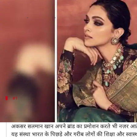
इन बॉलीवुड सितारों के पास खुद के हैं श
लेखन
Mar 15, 2020
03:23 pm
अंजली
क्या है खबर?
बॉलीवुड के सितारे अपने फैशन को लेकर काफी चर्चा में र
मान लेते हैं।
सही शब्दों में कहा जाए तो सेलेब्रिटीज जो भी पहन लेते हैं व
इसलिए आज हम आपको उन बॉलीवुड सितारों के बारे में बताने ज
#1
सलमान खान (Being human)
साल 2007 से शुरु हुआ सलमान खान का यह ब्रांड काफी प्रसिद्ध है
अकसर सलमान खान अपने ब्रांड का प्रमोशन करते भी नज़र आते ह
यह संस्था भारत के पिछड़े और गरीब लोगों की शिक्षा और स्वास्थ