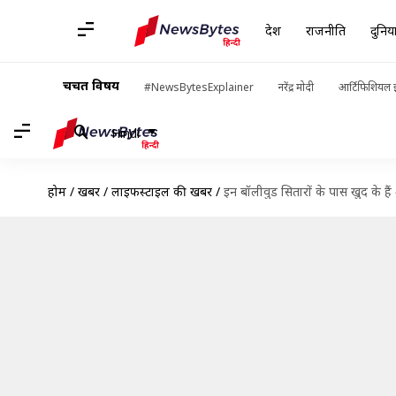
देश
राजनीति
दुनिय
चर्चित विषय
#NewsBytesExplainer
नरेंद्र मोदी
आर्टिफिशियल इ
Hindi
होम
/
खबरें
/
लाइफस्टाइल की खबरें
/
इन बॉलीवुड सितारों के पास खुद के हैं