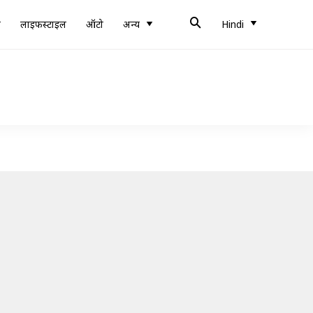
ब
लाइफस्टाइल
ऑटो
अन्य
Hindi