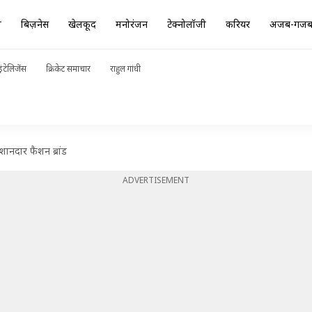
ा
बिज़नेस
खेलकूद
मनोरंजन
टेक्नोलॉजी
करियर
अजब-गज
ंटेलिजेंस
क्रिकेट समाचार
राहुल गांधी
 शानदार फैशन ब्रांड
ADVERTISEMENT