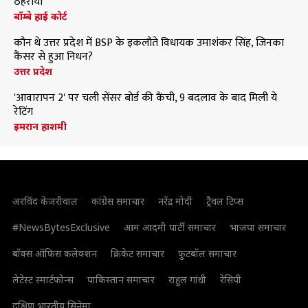
ठहराया
बॉम्बे हाई कोर्ट
कौन थे उत्तर प्रदेश में BSP के इकलौते विधायक उमाशंकर सिंह, जिनका
कैंसर से हुआ निधन?
उत्तर प्रदेश
'आवारापन 2' पर चली सेंसर बोर्ड की कैंची, 9 बदलाव के बाद मिली ये
रेटिंग
इमरान हाशमी
अरविंद केजरीवाल
कांग्रेस समाचार
नरेंद्र मोदी
ट्रैवल टिप्स
#NewsBytesExclusive
आम आदमी पार्टी समाचार
भाजपा समाचार
बॉक्स ऑफिस कलेक्शन
क्रिकेट समाचार
फुटबॉल समाचार
लेटेस्ट स्मार्टफोन्स
पाकिस्तान समाचार
राहुल गांधी
रेसिपी
दक्षिण भारतीय सिनेमा