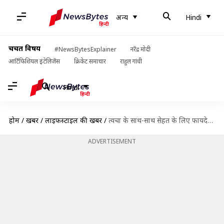
अन्य
Hindi
चर्चित विषय
#NewsBytesExplainer
नरेंद्र मोदी
आर्टिफिशियल इंटेलिजेंस
क्रिकेट समाचार
राहुल गांधी
Hindi
होम
/
खबरें
/
लाइफस्टाइल की खबरें
/
त्वचा के साथ-साथ सेहत के लिए फायदेमंद है फिटकरी, ये हैं इसके हैरान करने वाले फायदे
ADVERTISEMENT