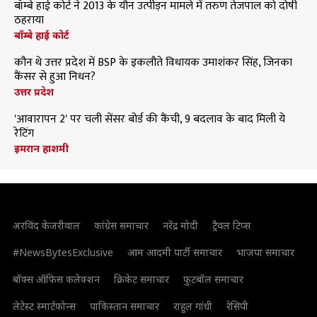
बॉम्बे हाई कोर्ट ने 2013 के यौन उत्पीड़न मामले में तरुण तेजपाल को दोषी
ठहराया
बॉम्बे हाई कोर्ट
कौन थे उत्तर प्रदेश में BSP के इकलौते विधायक उमाशंकर सिंह, जिनका
कैंसर से हुआ निधन?
उत्तर प्रदेश
'आवारापन 2' पर चली सेंसर बोर्ड की कैंची, 9 बदलाव के बाद मिली ये
रेटिंग
इमरान हाशमी
अरविंद केजरीवाल
कांग्रेस समाचार
नरेंद्र मोदी
ट्रैवल टिप्स
#NewsBytesExclusive
आम आदमी पार्टी समाचार
भाजपा समाचार
बॉक्स ऑफिस कलेक्शन
क्रिकेट समाचार
फुटबॉल समाचार
लेटेस्ट स्मार्टफोन्स
पाकिस्तान समाचार
राहुल गांधी
रेसिपी