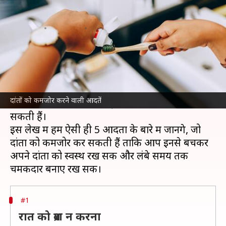
आदतें, जल्द बदलें
लेखन
Jul 06, 2026
05:44 pm
अंजली
क्या है खबर?
दांतों की देखभाल करना उतना ही जरूरी है, जितना शरीर
के अन्य अंगों की। कुछ आदतें हमारे दांतों को कमजोर कर
दांतों को कमजोर करने वाली आदतें
सकती हैं और उन्हें जल्दी सड़न या दर्द का शिकार बना
सकती हैं।
इस लेख में हम ऐसी ही 5 आदतों के बारे में जानेंगे, जो
दांतों को कमजोर कर सकती हैं ताकि आप इनसे बचकर
अपने दांतों को स्वस्थ रख सकें और लंबे समय तक
#1
रात को ब्रश न करना