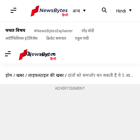
अन्य
Hindi
चर्चित विषय
#NewsBytesExplainer
नरेंद्र मोदी
आर्टिफिशियल इंटेलिजेंस
क्रिकेट समाचार
राहुल गांधी
Hindi
होम
/
खबरें
/
लाइफस्टाइल की खबरें
/
दांतों को कमजोर कर सकती हैं ये 5 आदतें, जल्द बदलें
ADVERTISEMENT